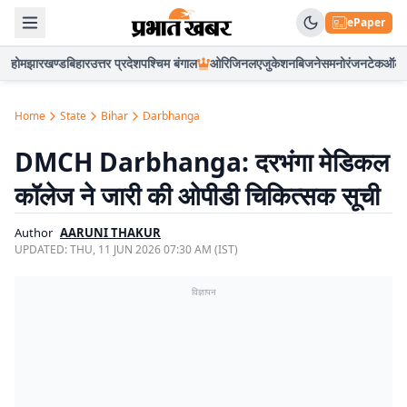
ePaper
होम
झारखण्ड
बिहार
उत्तर प्रदेश
पश्चिम बंगाल
ओरिजिनल
एजुकेशन
बिजनेस
मनोरंजन
टेक
ऑटो
Home
State
Bihar
Darbhanga
DMCH Darbhanga: दरभंगा मेडिकल
कॉलेज ने जारी की ओपीडी चिकित्सक सूची
Author
AARUNI THAKUR
UPDATED:
THU, 11 JUN 2026 07:30 AM (IST)
विज्ञापन