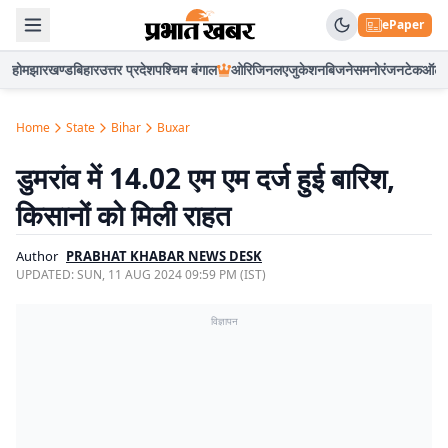
ePaper
होम
झारखण्ड
बिहार
उत्तर प्रदेश
पश्चिम बंगाल
ओरिजिनल
एजुकेशन
बिजनेस
मनोरंजन
टेक
ऑटो
Home
State
Bihar
Buxar
डुमरांव में 14.02 एम एम दर्ज हुई बारिश,
किसानों को मिली राहत
Author
PRABHAT KHABAR NEWS DESK
UPDATED:
SUN, 11 AUG 2024 09:59 PM (IST)
विज्ञापन