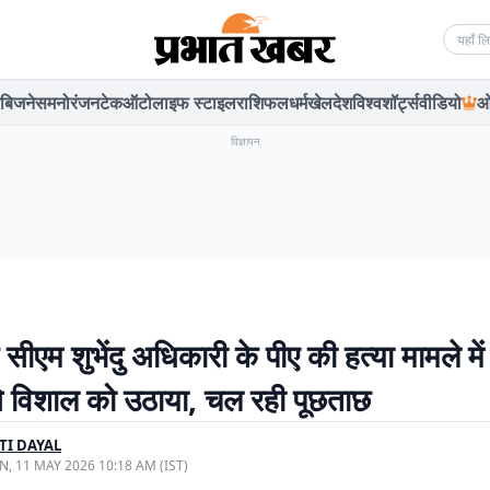
Searc
बिजनेस
मनोरंजन
टेक
ऑटो
लाइफ स्टाइल
राशिफल
धर्म
खेल
देश
विश्व
शॉर्ट्स
वीडियो
ओ
विज्ञापन
 सीएम शुभेंदु अधिकारी के पीए की हत्या मामले मे
े विशाल को उठाया, चल रही पूछताछ
TI DAYAL
, 11 MAY 2026 10:18 AM (IST)