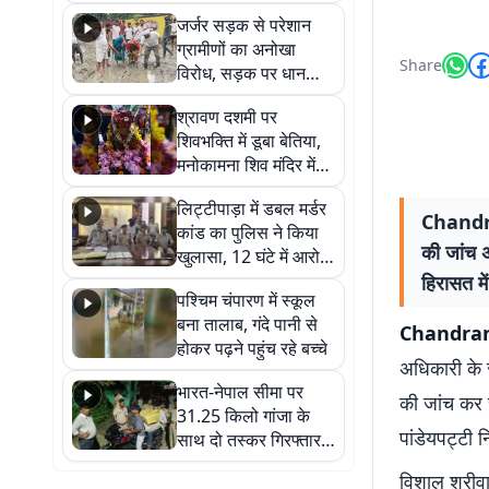
कहा नहीं थी उम्मीद, बेटा
जर्जर सड़क से परेशान
था तो किसी को बोलने की
ग्रामीणों का अनोखा
नहीं थी हिम्मत
Share
विरोध, सड़क पर धान
रोपकर और खाद डालकर
श्रावण दशमी पर
जताया आक्रोश
शिवभक्ति में डूबा बेतिया,
मनोकामना शिव मंदिर में
हुआ भव्य श्रृंगार
लिट्टीपाड़ा में डबल मर्डर
Chandra
कांड का पुलिस ने किया
की जांच अ
खुलासा, 12 घंटे में आरोपी
गिरफ्तार
हिरासत म
पश्चिम चंपारण में स्कूल
बना तालाब, गंदे पानी से
Chandran
होकर पढ़ने पहुंच रहे बच्चे
अधिकारी के 
भारत-नेपाल सीमा पर
की जांच कर र
31.25 किलो गांजा के
पांडेयपट्टी 
साथ दो तस्कर गिरफ्तार,
नेपाली नंबर की बाइक
विशाल श्रीवा
जब्त