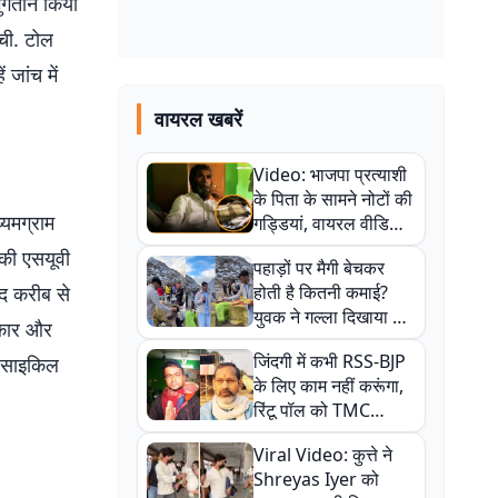
भुगतान किया
ंची. टोल
 जांच में
वायरल खबरें
Video: भाजपा प्रत्याशी
के पिता के सामने नोटों की
्यमग्राम
गड्डियां, वायरल वीडियो
से राजनीति में उबाल,
 की एसयूवी
पहाड़ों पर मैगी बेचकर
अजित महतो बोले- TMC
हद करीब से
होती है कितनी कमाई?
की गंदी चाल
युवक ने गल्ला दिखाया तो
 कार और
नौकरी वालों के खड़े हो गए
जिंदगी में कभी RSS-BJP
टरसाइकिल
कान
के लिए काम नहीं करूंगा,
रिंटू पॉल को TMC
ऑफिस में ले जाकर पीटा,
Viral Video: कुत्ते ने
Video वायरल
Shreyas Iyer को