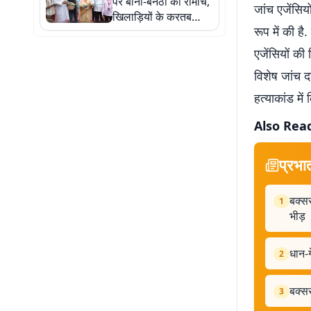
पर बाना-बनैठी का रोमांच,
जांच एजेंसिय
खिलाड़ियों के करतब
रूप में की ह
देखने उमड़ी हजारों की
भीड़
एजेंसियों क
विशेष जांच द
हत्याकांड में
Also Rea
प्रभा
बक्सर
1
भीड़
धान-ग
2
बक्सर
3