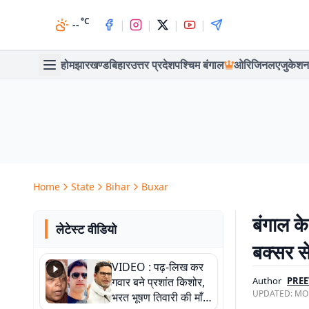
°C
|
|
|
|
--
होम
झारखण्ड
बिहार
उत्तर प्रदेश
पश्चिम बंगाल
ओरिजिनल
एजुकेशन
Home
State
Bihar
Buxar
बंगाल के
लेटेस्ट वीडियो
बक्सर स
VIDEO : पढ़-लिख कर
गवार बने प्रशांत किशोर,
Author
PREE
UPDATED:
MON
भरत भूषण तिवारी की माँ ने