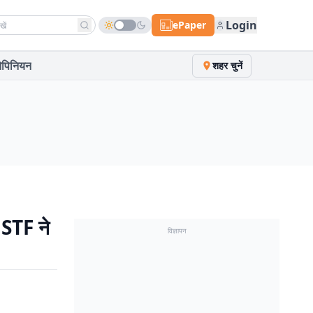
h news
Login
ePaper
पिनियन
शहर चुनें
ं STF ने
विज्ञापन