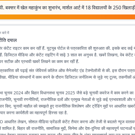
वी. बक्सर में खेल महाकुंभ का शुभारंभ, मार्शल आर्ट में 18 विद्यालयों के 250 खिलाड़
बारे में
्रीति दयाल
र कंटेंट राइटर काम कर रहीं हैं. यूट्यूब पोर्टल से पत्रकारिता की शुरुआत की. इसके बाद कई म
 हैं. डिजिटल मीडिया और कंटेंट राइटिंग में साढ़े 3 साल का अनुभव है. खबरें लिखना, वेब कंटें
्ट पर सटीक और प्रभावी खबरें लिखने का काम कर रहीं हैं.
त्रकारिता की पढ़ाई संत जेवियर्स कॉलेज ऑफ मैनेजमेंट एंड टेक्नोलॉजी से की. इस दौरान पत्रक
खा. मीडिया संस्थानों में काम करने के दौरान डिजिटल जर्नलिज्म से जुड़े नए टूल्स, तकनीकों
.
ा चुनाव 2024 और बिहार विधानसभा चुनाव 2025 जैसे बड़े चुनावी कवरेज में काम करने क
राजनीति, चुनावी रणनीतियों, राजनीतिक दलों और प्रमुख नेताओं से जुड़े कई प्रभावशाली और प
ैयार किए. चुनावी माहौल को समझते हुए राजनीतिक विश्लेषण और ट्रेंडिंग मुद्दों पर आधारित ख
तैयार करना कार्यशैली का महत्वपूर्ण हिस्सा रहा है.
SEO आधारित लेखन, सोशल मीडिया फ्रेंडली कंटेंट तैयार करना और तेजी से बदलते न्यूज वाताव
में शामिल है. बिहार की राजनीति, सामाजिक मुद्दों, सिनेमा और देश-दुनिया की महत्वपूर्ण घटनाओं
साथ बेहतर समन्वय बनाकर काम करना और समय सीमा के अंदर गुणवत्तापूर्ण काम पूरा करना कार्