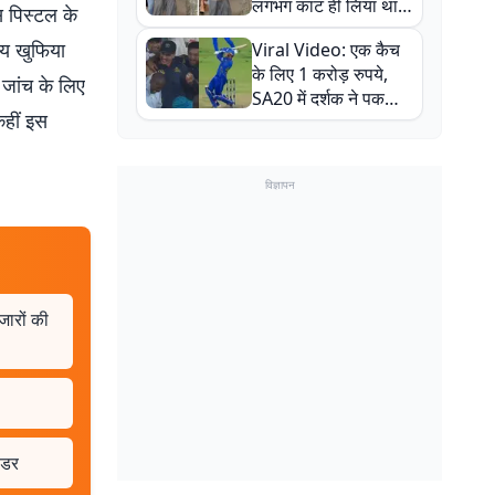
लगभग काट ही लिया था,
स पिस्टल के
न्यूजीलैंड सीरीज से पहले
रीय खुफिया
Viral Video: एक कैच
बाल-बाल बचे
के लिए 1 करोड़ रुपये,
जांच के लिए
SA20 में दर्शक ने पकड़ा
कहीं इस
एक हाथ से गजब का कैच
विज्ञापन
जारों की
 डर