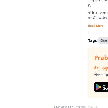
है.
प्रीति दयाल का 
पाठकों तक विश्व
Read More
Tags
Chan
Prab
देश
,
एजु
रोजाना की
SPONSORED LINKS
by Taboola