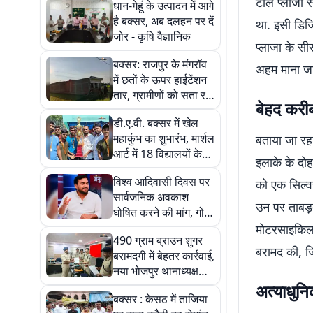
टोल प्लाजा स
धान-गेहूं के उत्पादन में आगे
है बक्सर, अब दलहन पर दें
था. इसी डिजि
जोर - कृषि वैज्ञानिक
प्लाजा के सीस
बक्सर: राजपुर के मंगरॉव
अहम माना जा
में छतों के ऊपर हाईटेंशन
तार, ग्रामीणों को सता रहा
बेहद करीब
हादसे का डर
डी.ए.वी. बक्सर में खेल
महाकुंभ का शुभारंभ, मार्शल
बताया जा रह
आर्ट में 18 विद्यालयों के
इलाके के दोह
250 खिलाड़ी उतरे
विश्व आदिवासी दिवस पर
को एक सिल्व
सार्वजनिक अवकाश
उन पर ताबड़
घोषित करने की मांग, गोंड
महासभा ने सरकार को
मोटरसाइकिल 
490 ग्राम ब्राउन शुगर
सौंपा पत्र
बरामद की, ज
बरामदगी में बेहतर कार्रवाई,
नया भोजपुर थानाध्यक्ष
चंदन कुमार सम्मानित
अत्याधुनि
बक्सर : केसठ में ताजिया