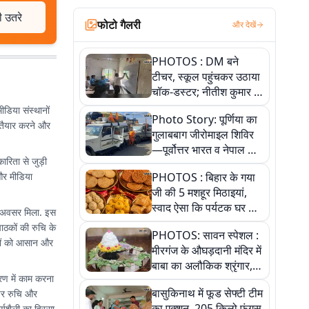
ी उतरे
फोटो गैलरी
और देखें
PHOTOS : DM बने
टीचर, स्कूल पहुंचकर उठाया
चॉक-डस्टर; नीतीश कुमार के
इस चहेते अधिकारी को
ीडिया संस्थानों
Photo Story: पूर्णिया का
जानिए
ट तैयार करने और
गुलाबबाग जीरोमाइल शिविर
—पूर्वोत्तर भारत व नेपाल के
ारिता से जुड़ी
कांवरियों का प्रमुख सेवा धाम
 और मीडिया
PHOTOS : बिहार के गया
जी की 5 मशहूर मिठाइयां,
स्वाद ऐसा कि पर्यटक घर ले
ा अवसर मिला. इस
जाना नहीं भूलते, तस्वीरों में
ाठकों की रुचि के
PHOTOS: सावन स्पेशल :
देखें
बरों को आसान और
मीरगंज के औघड़दानी मंदिर में
बाबा का अलौकिक श्रृंगार,
रण में काम करना
तस्वीरों में देखें महादेव के कई
बासुकिनाथ में फूड सेफ्टी टीम
 पर रुचि और
मनमोहक स्वरूप
का एक्शन, 205 किलो फंगस
यशैली का हिस्सा