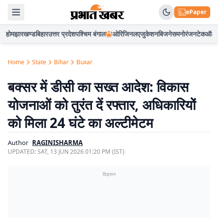
ePaper
होम
झारखण्ड
बिहार
उत्तर प्रदेश
पश्चिम बंगाल
ओरिजिनल
एजुकेशन
बिजनेस
मनोरंजन
टेक
ऑटो
Home
State
Bihar
Buxar
बक्सर में डीसी का सख्त आदेश: विकास
योजनाओं को तुरंत दें रफ्तार, अधिकारियों
को मिला 24 घंटे का अल्टीमेटम
Author
RAGINISHARMA
UPDATED:
SAT, 13 JUN 2026 01:20 PM (IST)
विज्ञापन