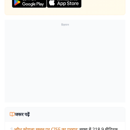
विज्ञापन
जरूर पढ़ें
1
अवैध कोयला खनन पर CISF का प्रहार
:
मुगमा में 218.9 मीट्रिक