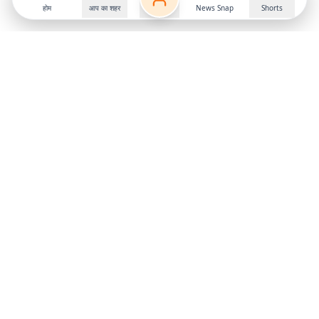
होम
आप का शहर
News Snap
Shorts
Follow us on
X
Download Mobile App
State
›
Jharkhand
›
Hindi News
Gumla News
Bihar News
Dumka News
Delhi News
Ranchi News
Odisha News
Bokaro News