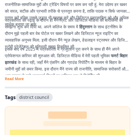
राजनीतिक-सामाजिक मुद्दों और ट्रेंडिंग विषयों पर काम कर रही हूं. मेरा उद्देश्य हर खबर
को सरल, सटीक और प्रभावी तरीके से प्रस्तुत करना है, ताकि पाठक न सिर्फ जानकारी
प्राप्त करें बल्कि उससे जुड़ाव भी महसूस करें और डिजिटल पत्रकारिता को और अधिक
पत्रकारिता की पढ़ाई के दौरान ही मैंने प्रिंट और डिजिटल मीडिया की बारीकियों को
सार्थक बनाया जा सके.
समझना शुरू कर दिया था. अपने कॉलेज के समय में
हिंदुस्तान
के साथ इंटर्नशिप के
दौरान मुझे पहली बार वेब पोर्टल पर खबर लिखने और डिजिटल न्यूज राइटिंग का
व्यावहारिक अनुभव मिला. इसी दौरान मैंने न्यूज़ लेखन, हेडलाइन स्ट्रक्चर और डिजिटल
स्टोरी प्रेजेंटेशन की बुनियादी समझ विकसित की.
इसके बाद वर्ष 2025 में पत्रकारिता में ग्रेजुएशन पूरा करने के साथ ही मैंने अपने
प्रोफेशनल करियर की शुरुआत की. डिजिटल मीडिया में मेरी पहली भूमिका
फर्स्ट बिहार
झारखंड
के साथ रही, जहाँ मैंने एंकरिंग और ग्राउंड रिपोर्टिंग के माध्यम से बिहार के
जमीनी मुद्दों को कवर किया. इस दौरान मैंने राज्य की राजनीति, सामाजिक सरोकारों और
आम जनता से जुड़े महत्वपूर्ण विषयों पर सक्रिय रूप से रिपोर्टिंग की.
Read More
Tags
district council