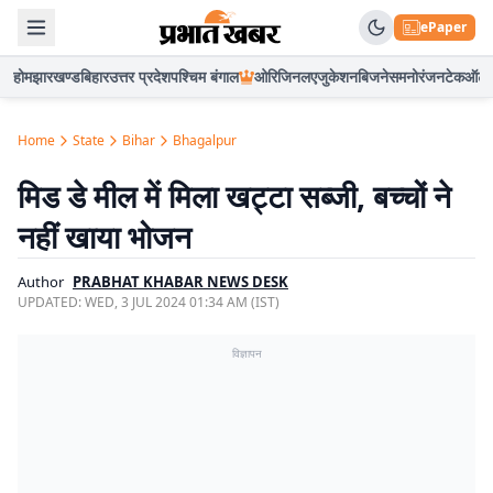
ePaper
होम
झारखण्ड
बिहार
उत्तर प्रदेश
पश्चिम बंगाल
ओरिजिनल
एजुकेशन
बिजनेस
मनोरंजन
टेक
ऑटो
Home
State
Bihar
Bhagalpur
मिड डे मील में मिला खट्टा सब्जी, बच्चों ने
नहीं खाया भोजन
Author
PRABHAT KHABAR NEWS DESK
UPDATED:
WED, 3 JUL 2024 01:34 AM (IST)
विज्ञापन