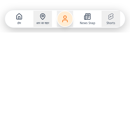
होम
आप का शहर
News Snap
Shorts
Follow us on
X
Download Mobile App
State
›
Jharkhand
›
Hindi News
Gumla News