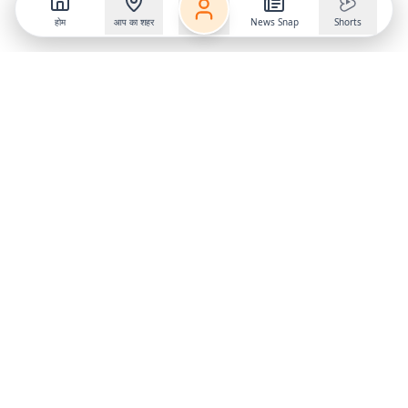
होम
आप का शहर
News Snap
Shorts
Follow us on
X
Download Mobile App
State
›
Jharkhand
›
Hindi News
Gumla News
Bihar News
Dumka News
Delhi News
Ranchi News