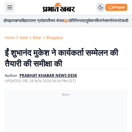
ePaper
होम
झारखण्ड
बिहार
उत्तर प्रदेश
पश्चिम बंगाल
ओरिजिनल
एजुकेशन
बिजनेस
मनोरंजन
टेक
ऑटो
Home
State
Bihar
Bhagalpur
ईं शुभानंद मुकेश ने कार्यकर्ता सम्मेलन की
तैयारी की समीक्षा की
Author
PRABHAT KHABAR NEWS DESK
UPDATED:
FRI, 29 NOV 2024 09:34 PM (IST)
विज्ञापन