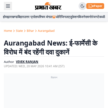
ePaper
होम
झारखण्ड
बिहार
उत्तर प्रदेश
पश्चिम बंगाल
ओरिजिनल
एजुकेशन
बिजनेस
मनोरंजन
टेक
ऑटो
Home
State
Bihar
Aurangabad
Aurangabad News: ई-फार्मेसी के
विरोध में बंद रहेंगी दवा दुकानें
Author
VIVEK RANJAN
UPDATED:
WED, 20 MAY 2026 10:41 AM (IST)
विज्ञापन