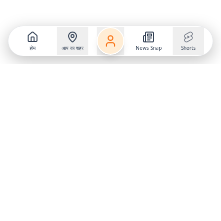
होम
आप का शहर
News Snap
Shorts
Follow us on
X
Download Mobile App
State
›
Jharkhand
›