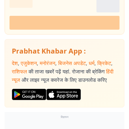
Prabhat Khabar App :
देश
,
एजुकेशन
,
मनोरंजन
,
बिजनेस अपडेट
,
धर्म
,
क्रिकेट
,
राशिफल
की ताजा खबरें पढ़ें यहां. रोजाना की ब्रेकिंग
हिंदी
न्यूज
और लाइव न्यूज कवरेज के लिए डाउनलोड करिए
विज्ञापन