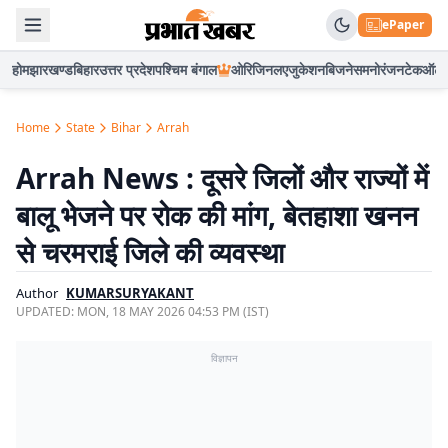
ePaper
होम
झारखण्ड
बिहार
उत्तर प्रदेश
पश्चिम बंगाल
ओरिजिनल
एजुकेशन
बिजनेस
मनोरंजन
टेक
ऑटो
Home
State
Bihar
Arrah
Arrah News : दूसरे जिलों और राज्यों में
बालू भेजने पर रोक की मांग, बेतहाशा खनन
से चरमराई जिले की व्यवस्था
Author
KUMARSURYAKANT
UPDATED:
MON, 18 MAY 2026 04:53 PM (IST)
विज्ञापन