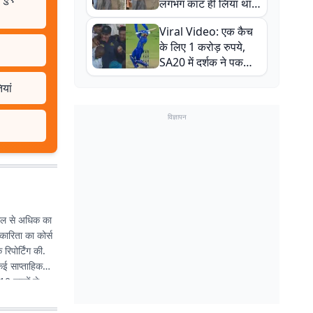
लगभग काट ही लिया था,
न्यूजीलैंड सीरीज से पहले
Viral Video: एक कैच
बाल-बाल बचे
के लिए 1 करोड़ रुपये,
SA20 में दर्शक ने पकड़ा
एक हाथ से गजब का कैच
ियां
विज्ञापन
 साल से अधिक का
रकारिता का कोर्स
रिपोर्टिंग की.
 कई साप्ताहिक
10 सालों से
ी हिंदी
चना की. इनकी कई