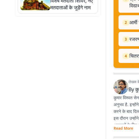
विशेष मतदाता शिविर, नए
विद्यार
मतदाताओं के जुड़ेंगे नाम
आर्मी
2
रजरप्
3
चितरप
4
लेखक के 
By
कु
कुमार विश्वत से
अनुभव है. इन्हों
करने के बाद दिल्
इस दौरान उन्होंन
अखबारों के लिए 
Read More
प्रभात खबर डिजिटल
पत्रकारिता के 