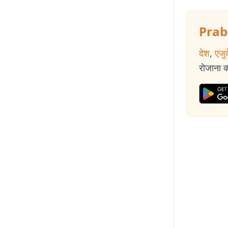
कहानियां देश के व
Prab
देश
,
एजु
रोजाना की