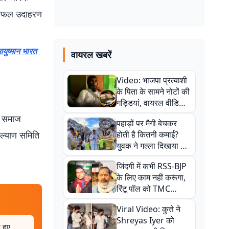
 सफल उदाहरण
आयुष्मान भारत
वायरल खबरें
Video: भाजपा प्रत्याशी
के पिता के सामने नोटों की
गड्डियां, वायरल वीडियो
से राजनीति में उबाल,
ा समाज
पहाड़ों पर मैगी बेचकर
अजित महतो बोले- TMC
कल्याण समिति
होती है कितनी कमाई?
की गंदी चाल
युवक ने गल्ला दिखाया तो
नौकरी वालों के खड़े हो गए
जिंदगी में कभी RSS-BJP
कान
के लिए काम नहीं करूंगा,
रिंटू पॉल को TMC
ऑफिस में ले जाकर पीटा,
Viral Video: कुत्ते ने
Video वायरल
Shreyas Iyer को
 हुए