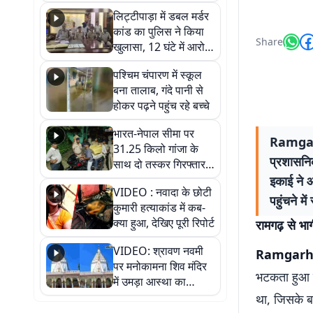
हुआ भव्य श्रृंगार
लिट्टीपाड़ा में डबल मर्डर
कांड का पुलिस ने किया
Share
खुलासा, 12 घंटे में आरोपी
गिरफ्तार
पश्चिम चंपारण में स्कूल
बना तालाब, गंदे पानी से
होकर पढ़ने पहुंच रहे बच्चे
भारत-नेपाल सीमा पर
Ramgarh
31.25 किलो गांजा के
प्रशासनि
साथ दो तस्कर गिरफ्तार,
नेपाली नंबर की बाइक
इकाई ने 
VIDEO : नवादा के छोटी
जब्त
पहुंचने म
कुमारी हत्याकांड में कब-
क्या हुआ, देखिए पूरी रिपोर्ट
रामगढ़ से भा
VIDEO: श्रावण नवमी
Ramgarh
पर मनोकामना शिव मंदिर
भटकता हुआ च
में उमड़ा आस्था का
सैलाब, हर-हर महादेव के
था, जिसके ब
जयघोष से गूंजा परिसर