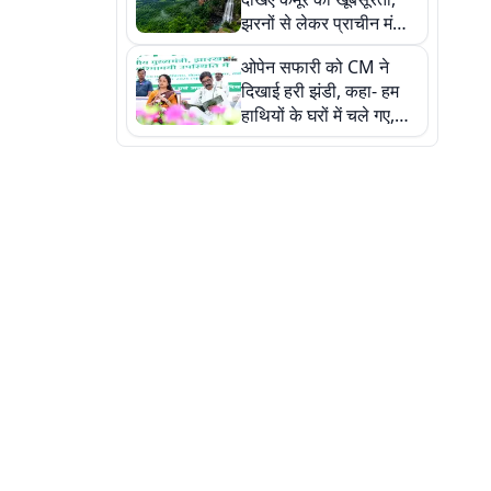
झरनों से लेकर प्राचीन मंदिरों
तक प्रकृति और आस्था का
ओपेन सफारी को CM ने
अद्भुत संगम
दिखाई हरी झंडी, कहा- हम
हाथियों के घरों में चले गए,
देखें तस्वीरें