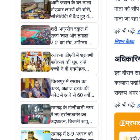
आर्मी जवान के घर ताला
माता को सौ
तोड़कर लाखों की चोरी,
सीसीटीवी में कैद हुए 4
माना जा रहा ह
नकाबपोश
श्री अग्रसेन स्कूल में
इसे भी पढ़ें:
र
सजा ‘ताल और तमाशा
मिशन बैठक
2.0’ का मंच, अभिनय और
सिनेमा से रूबरू हुए
रजरप्पा डीएवी में श्रावणी
विद्यार्थी
अधिकारियो
महोत्सव की धूम, नन्हे
बच्चों ने दी मनमोहक
इस दौरान स
सांस्कृतिक प्रस्तुतियां
चितरपुर में रफ्तार का
कल्याण पदाधि
कहर, अज्ञात ट्रक की
सदस्य अमर क
चपेट में आने से 60 वर्षीय
महिला की मौत
इसे भी पढ़ें:
ह
रामगढ़ के मौसीबाड़ी नगर
में नए ट्रांसफार्मर का
उद्घाटन, बिजली आपूर्ति
प्रभा
हुई बहाल
रामगढ़ में 8-9 अगस्त को
श्री 
1