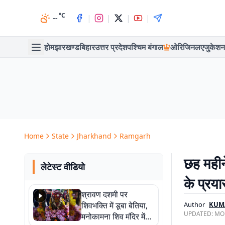
°C
|
|
|
|
--
होम
झारखण्ड
बिहार
उत्तर प्रदेश
पश्चिम बंगाल
ओरिजिनल
एजुकेशन
Home
State
Jharkhand
Ramgarh
छह महीन
लेटेस्ट वीडियो
के प्रय
श्रावण दशमी पर
शिवभक्ति में डूबा बेतिया,
Author
KUM
UPDATED:
MON
मनोकामना शिव मंदिर में