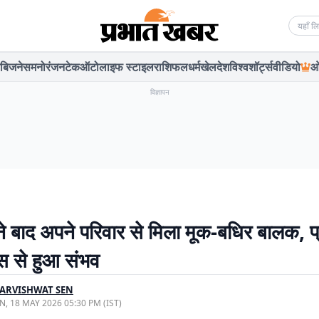
Searc
बिजनेस
मनोरंजन
टेक
ऑटो
लाइफ स्टाइल
राशिफल
धर्म
खेल
देश
विश्व
शॉर्ट्स
वीडियो
ओ
विज्ञापन
े बाद अपने परिवार से मिला मूक-बधिर बालक, 
ास से हुआ संभव
ARVISHWAT SEN
, 18 MAY 2026 05:30 PM (IST)