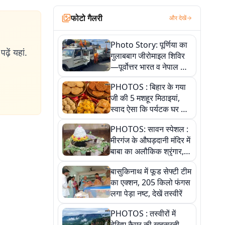
फोटो गैलरी
और देखें
Photo Story: पूर्णिया का
ढ़ें यहां.
गुलाबबाग जीरोमाइल शिविर
—पूर्वोत्तर भारत व नेपाल के
कांवरियों का प्रमुख सेवा धाम
PHOTOS : बिहार के गया
जी की 5 मशहूर मिठाइयां,
स्वाद ऐसा कि पर्यटक घर ले
जाना नहीं भूलते, तस्वीरों में
PHOTOS: सावन स्पेशल :
देखें
मीरगंज के औघड़दानी मंदिर में
बाबा का अलौकिक श्रृंगार,
तस्वीरों में देखें महादेव के कई
बासुकिनाथ में फूड सेफ्टी टीम
मनमोहक स्वरूप
का एक्शन, 205 किलो फंगस
लगा पेड़ा नष्ट, देखें तस्वीरें
PHOTOS : तस्वीरों में
देखिए कैमूर की खूबसूरती,