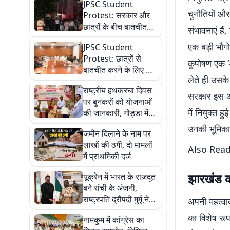
JPSC Student
चुनौतियों और
Protest: सरकार और
छात्रों के बीच बातचीत
संभावनाएं है
खत्म, नहीं बनी सहमति,
एक बड़ी भौगो
JPSC Student
जारी रहेगा आंदोलन
Protest: छात्रों से
कुपोषण एक ‘अ
बातचीत करने के लिए कैसे
लेते ही उसके
तैयार हुई सरकार? जानें
राष्ट्रीय हथकरघा दिवस
14वें दिन कैसे खुला रास्ता
सरकार इस अभ
पर बुनकरों को योजनाओं
में नियुक्त ह
की जानकारी, गोड्डा में
प्रशिक्षण केंद्र का
उनकी भूमिका
जमीन दिलाने के नाम पर
उद्घाटन
लाखों की ठगी, दो मामलों
Also Rea
में प्राथमिकी दर्ज
झारखंड क
यूक्रेन में भारत के राजदूत
बने रांची के अंजनी,
राष्ट्रपति द्रौपदी मुर्मू ने
अपनी महत्वाक
सौंपा नियुक्ति पत्र
का विशेष रू
नामकुम में कांग्रेस का