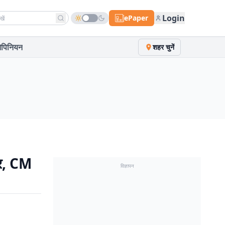
h news
Login
ePaper
पिनियन
शहर चुनें
्र, CM
विज्ञापन