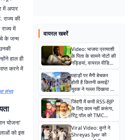
र में अपार
. राज्य की
ाज्य में
वायरल खबरें
े के जन्म
ि उनकी
Video: भाजपा प्रत्याशी
के पिता के सामने नोटों की
ोंने हाल ही
गड्डियां, वायरल वीडियो
ाप्त करने में
से राजनीति में उबाल,
पहाड़ों पर मैगी बेचकर
अजित महतो बोले- TMC
होती है कितनी कमाई?
की गंदी चाल
युवक ने गल्ला दिखाया तो
ुआ संभव
नौकरी वालों के खड़े हो गए
जिंदगी में कभी RSS-BJP
कान
यता
के लिए काम नहीं करूंगा,
रिंटू पॉल को TMC
मान योजना’
ऑफिस में ले जाकर पीटा,
Viral Video: कुत्ते ने
Video वायरल
हिलाओं को इस
Shreyas Iyer को