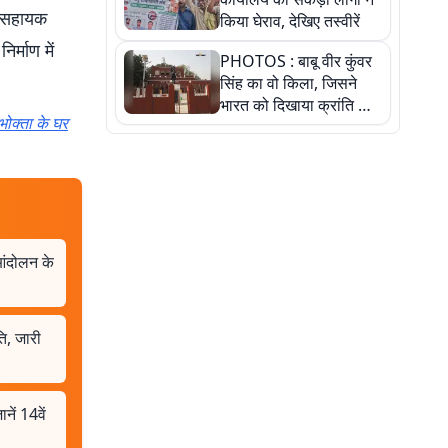
त सहायक
किया घेराव, देखिए तस्वीरें
र्माण में
PHOTOS : बाबू वीर कुंवर
सिंह का वो किला, जिसने
भारत को दिखाया क्रांति का
ोक्ता के घर
रास्ता: तस्वीरों में देखिए
आंदोलन के
ि, जारी
ें 14वें