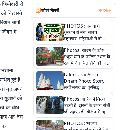
 जिम्मेदारी से
फोटो गैलरी
और देखें
ों को निखारने
स्थित लोगों
PHOTOS : नवादा में
 जीवन में
धूमधाम से मना सावन
महोत्सव, महिलाओं ने दी
सांस्कृतिक प्रस्तुतियां
Photos: सारण के कोंध
मथुरा धाम के पर्यटन स्थल के
रूप में विकसित होने की जगी
आस, 9 तस्वीरों में देखें पूरी
र निशाना
Lakhisarai Ashok
कहानी
बाधित हुई है,
Dham Photo Story:
लखीसराय का प्रसिद्ध
 बावजूद अपने
अशोक धाम—आस्था,
ीय युवाओं को
Photos: बारिश में निखर
श्रृंगार, अनुष्ठान और
उठती है 'झरनों के शहर' रांची
अलौकिक संध्या आरती के
ित्व का बोध
की खूबसूरती, वीकेंड में घूम
विहंगम दृश्य
ो समाज और देश
आएं ये 5 वादियां
PHOTOS : भाजपा
ी को
कार्यालय का सैकड़ों लोगों ने