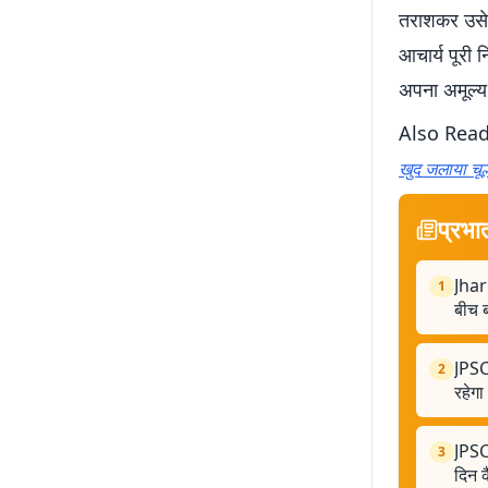
तराशकर उसे क
आचार्य पूरी न
अपना अमूल्य 
Also Rea
खुद जलाया चूल्
प्रभा
Jhar
1
बीच ब
JPSC
2
रहेग
JPSC 
3
दिन क