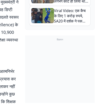
लगभग काट ही लिया था,
ख्यमंत्री ने
न्यूजीलैंड सीरीज से पहले
ह डिप्टी
Viral Video: एक कैच
बाल-बाल बचे
के लिए 1 करोड़ रुपये,
 बदलते स्वरूप
SA20 में दर्शक ने पकड़ा
cellence) के
एक हाथ से गजब का कैच
्र 10,900
्षा व्यवस्था
विज्ञापन
त्मनिर्भर
र प्रयास कर
िलाकर नहीं
्होंने कुछ
ै कि शिक्षक