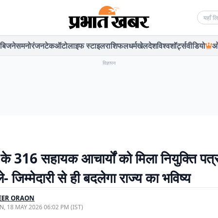
Searc
बिजनेस
मनोरंजन
टेक
ऑटो
लाइफ स्टाइल
राशिफल
धर्म
खेल
देश
विश्व
शॉर्ट्स
वीडियो
ओ
विज्ञापन
के 316 सहायक आचार्यों को मिला नियुक्ति पत
ले- जिम्मेदारी से ही बदलेगा राज्य का भविष्य
EER ORAON
, 18 MAY 2026 06:02 PM (IST)