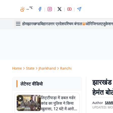
°C
|
|
|
|
--
होम
झारखण्ड
बिहार
उत्तर प्रदेश
पश्चिम बंगाल
ओरिजिनल
एजुकेशन
Home
State
Jharkhand
Ranchi
झारखंड 
लेटेस्ट वीडियो
हेमंत बो
लिट्टीपाड़ा में डबल मर्डर
कांड का पुलिस ने किया
Author
SAM
UPDATED:
MON
खुलासा, 12 घंटे में आरोपी