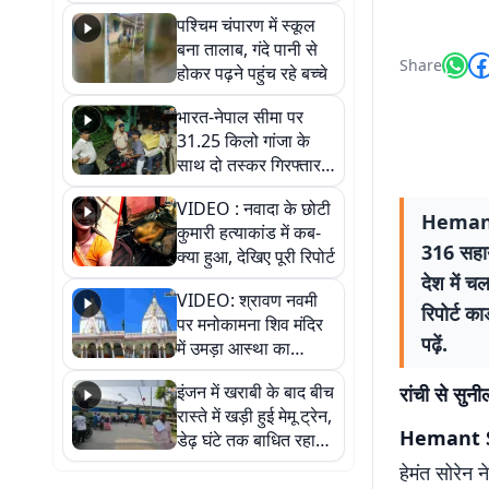
गिरफ्तार
पश्चिम चंपारण में स्कूल
बना तालाब, गंदे पानी से
Share
होकर पढ़ने पहुंच रहे बच्चे
भारत-नेपाल सीमा पर
31.25 किलो गांजा के
साथ दो तस्कर गिरफ्तार,
नेपाली नंबर की बाइक
VIDEO : नवादा के छोटी
जब्त
Hemant So
कुमारी हत्याकांड में कब-
316 सहायक
क्या हुआ, देखिए पूरी रिपोर्ट
देश में च
VIDEO: श्रावण नवमी
रिपोर्ट क
पर मनोकामना शिव मंदिर
पढ़ें.
में उमड़ा आस्था का
सैलाब, हर-हर महादेव के
इंजन में खराबी के बाद बीच
रांची से सुनी
जयघोष से गूंजा परिसर
रास्ते में खड़ी हुई मेमू ट्रेन,
Hemant 
डेढ़ घंटे तक बाधित रहा
आवागमन
हेमंत सोरेन 