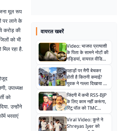
ोजना मूल रूप
ी पर लाने के
ये करोड़ की
वायरल खबरें
जिलों को भी
Video: भाजपा प्रत्याशी
 मिल रहा है.
के पिता के सामने नोटों की
गड्डियां, वायरल वीडियो
से राजनीति में उबाल,
पहाड़ों पर मैगी बेचकर
अजित महतो बोले- TMC
होती है कितनी कमाई?
ौजूद
की गंदी चाल
युवक ने गल्ला दिखाया तो
णी, उपाध्यक्ष
नौकरी वालों के खड़े हो गए
जिंदगी में कभी RSS-BJP
कान
्ती को
के लिए काम नहीं करूंगा,
या. उन्होंने
रिंटू पॉल को TMC
ऑफिस में ले जाकर पीटा,
र्म भरवाएं
Viral Video: कुत्ते ने
Video वायरल
Shreyas Iyer को