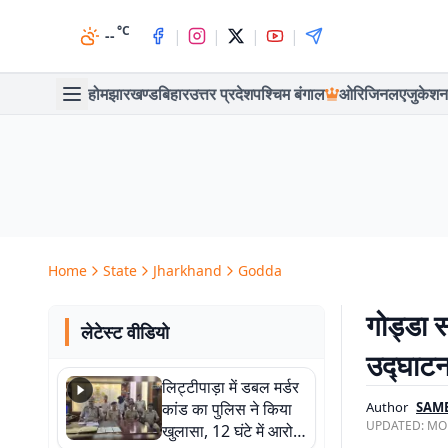
°C
|
|
|
|
--
होम
झारखण्ड
बिहार
उत्तर प्रदेश
पश्चिम बंगाल
ओरिजिनल
एजुकेशन
Home
State
Jharkhand
Godda
गोड्डा 
लेटेस्ट वीडियो
उद्घाटन
लिट्टीपाड़ा में डबल मर्डर
कांड का पुलिस ने किया
Author
SAM
UPDATED:
MON
खुलासा, 12 घंटे में आरोपी