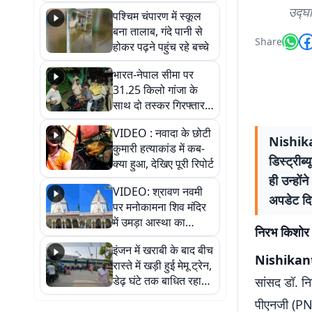
गिरफ्तार
उद्घा
पश्चिम चंपारण में स्कूल
बना तालाब, गंदे पानी से
Share
होकर पढ़ने पहुंच रहे बच्चे
भारत-नेपाल सीमा पर
31.25 किलो गांजा के
साथ दो तस्कर गिरफ्तार,
नेपाली नंबर की बाइक
VIDEO : नवादा के छोटी
जब्त
Nishikan
कुमारी हत्याकांड में कब-
डिस्ट्री
क्या हुआ, देखिए पूरी रिपोर्ट
ही उन्हों
VIDEO: श्रावण नवमी
अपडेट दिया
पर मनोकामना शिव मंदिर
में उमड़ा आस्था का
निरभ किशोर क
सैलाब, हर-हर महादेव के
इंजन में खराबी के बाद बीच
जयघोष से गूंजा परिसर
Nishikant
रास्ते में खड़ी हुई मेमू ट्रेन,
डेढ़ घंटे तक बाधित रहा
सांसद डॉ. नि
आवागमन
पीएनजी (PNG