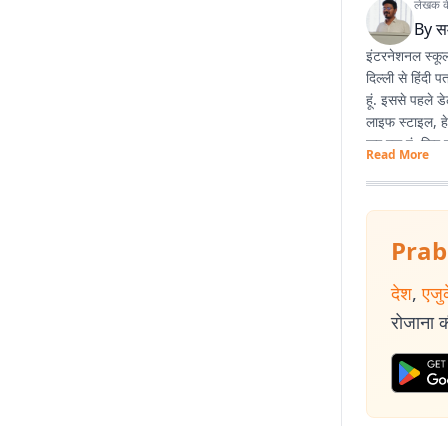
लेखक के 
By
स
इंटरनेशनल स्कूल
दिल्ली से हिंदी 
हूं. इससे पहले 
लाइफ स्टाइल, हे
कर रहा हूं. फिर 
Read More
Prab
देश
,
एजु
रोजाना की