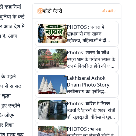
ठी कहानियां
फोटो गैलरी
और देखें
दुनिया के कई
गर आज देश में
PHOTOS : नवादा में
धूमधाम से मना सावन
जन है. आज
महोत्सव, महिलाओं ने दी
सांस्कृतिक प्रस्तुतियां
Photos: सारण के कोंध
मथुरा धाम के पर्यटन स्थल के
रूप में विकसित होने की जगी
आस, 9 तस्वीरों में देखें पूरी
स के पहले
Lakhisarai Ashok
कहानी
Dham Photo Story:
ूप से सांसद
लखीसराय का प्रसिद्ध
चूल्हा
अशोक धाम—आस्था,
Photos: बारिश में निखर
श्रृंगार, अनुष्ठान और
ए उन्होंने
उठती है 'झरनों के शहर' रांची
अलौकिक संध्या आरती के
के जीएम
की खूबसूरती, वीकेंड में घूम
विहंगम दृश्य
आएं ये 5 वादियां
और दिशा
PHOTOS : भाजपा
ीण मुख्य रूप
कार्यालय का सैकड़ों लोगों ने