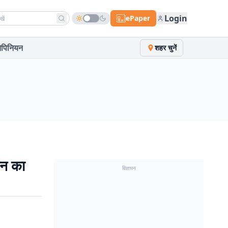
h news
Login
ePaper
पिनियन
शहर चुनें
शन का
विज्ञापन