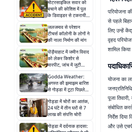
मोटरसाइकिल सवार को
बचाने की कोशिश में पुल
परियोजना की 
के डिवाइडर से टकरायी
से पहले बिहा
हाइवा
जलजमाव से परेशान
लिए उन्हें क
टीचर्स कॉलोनी के लोगों ने
वृहद परियोजन
की नाला निर्माण की मांग
शामिल किया 
पोड़ैयाहाट में जमीन विवाद
को लेकर किशोर से
पदाधिकारि
मारपीट, जांच में जुटी
पुलिस
Godda Weather:
योजना का लाभ
अगस्त की झमाझम बारिश
जनप्रतिनिधिय
से गोड्डा में टूटा पिछले
साल का रिकॉर्ड
पूजा तिवारी,
गोड्डा में चोरों का आतंक,
संबोधित करते
24 घंटे में तीन घरों से 7
लाख की संपत्ति चोरी
निर्देश दिया
और उसे एचपी
गोड्डा में दर्दनाक हादसा: