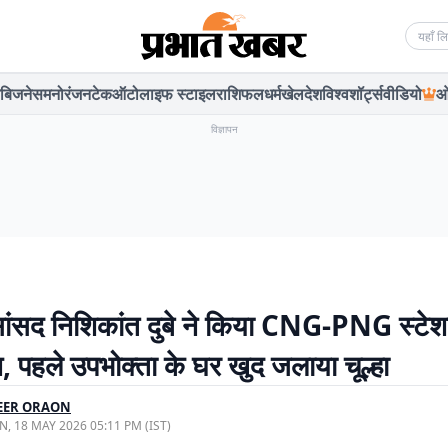
Searc
बिजनेस
मनोरंजन
टेक
ऑटो
लाइफ स्टाइल
राशिफल
धर्म
खेल
देश
विश्व
शॉर्ट्स
वीडियो
ओ
विज्ञापन
सांसद निशिकांत दुबे ने किया CNG-PNG स्टे
, पहले उपभोक्ता के घर खुद जलाया चूल्हा
EER ORAON
, 18 MAY 2026 05:11 PM (IST)