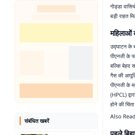
गोड्डा वासिय
बड़ी राहत मि
महिलाओं क
उद्घाटन के ब
पीएनजी के फा
बल्कि बेहद स
गैस की आपूर्
पीएनजी के मा
(HPCL) द्वा
होने की चिंत
Also Rea
संबंधित खबरें
पहले बिह