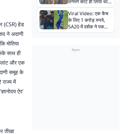
लगभग काट ही लिया था,
न्यूजीलैंड सीरीज से पहले
Viral Video: एक कैच
बाल-बाल बचे
के लिए 1 करोड़ रुपये,
आर (CSR) हेड
SA20 में दर्शक ने पकड़ा
एक हाथ से गजब का कैच
ंसद ने अदाणी
ा कि मोतिया
विज्ञापन
सके साथ ही
ट प्लांट और एक
अदाणी समूह के
राज्य में
‘ज्ञानोदय ऐप’
मकर तीखा