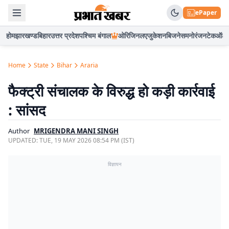
ePaper
होम
झारखण्ड
बिहार
उत्तर प्रदेश
पश्चिम बंगाल
ओरिजिनल
एजुकेशन
बिजनेस
मनोरंजन
टेक
ऑटो
Home
State
Bihar
Araria
फैक्ट्री संचालक के विरुद्ध हो कड़ी कार्रवाई
: सांसद
Author
MRIGENDRA MANI SINGH
UPDATED:
TUE, 19 MAY 2026 08:54 PM (IST)
विज्ञापन