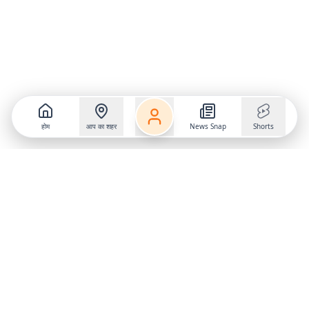
होम
आप का शहर
News Snap
Shorts
Follow us on
X
Download Mobile App