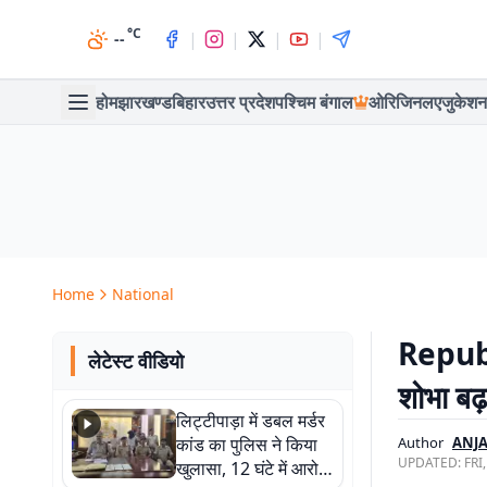
°C
|
|
|
|
--
होम
झारखण्ड
बिहार
उत्तर प्रदेश
पश्चिम बंगाल
ओरिजिनल
एजुकेशन
Home
National
Republ
लेटेस्ट वीडियो
शोभा बढ़
लिट्टीपाड़ा में डबल मर्डर
कांड का पुलिस ने किया
Author
ANJ
UPDATED:
FRI
खुलासा, 12 घंटे में आरोपी