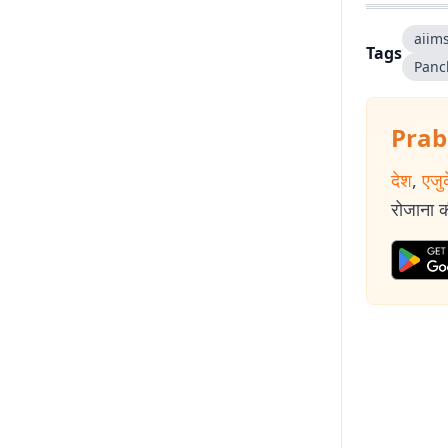
aiim
Tags
Panc
Prab
देश
,
एजु
रोजाना की