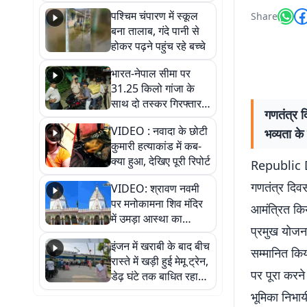
गिरफ्तार
पश्चिम चंपारण में स्कूल
Share
बना तालाब, गंदे पानी से
होकर पढ़ने पहुंच रहे बच्चे
भारत-नेपाल सीमा पर
31.25 किलो गांजा के
साथ दो तस्कर गिरफ्तार,
गणतंत्र द
नेपाली नंबर की बाइक
VIDEO : नवादा के छोटी
भव्यता के 
जब्त
कुमारी हत्याकांड में कब-
क्या हुआ, देखिए पूरी रिपोर्ट
Republic Da
गणतंत्र दिव
VIDEO: श्रावण नवमी
पर मनोकामना शिव मंदिर
आमंत्रित किया
में उमड़ा आस्था का
प्रमुख योजन
सैलाब, हर-हर महादेव के
इंजन में खराबी के बाद बीच
जयघोष से गूंजा परिसर
सम्मानित कि
रास्ते में खड़ी हुई मेमू ट्रेन,
पर पूरा करने
डेढ़ घंटे तक बाधित रहा
आवागमन
भूमिका निभायी