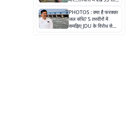
पुराने इस हाई स्कूल की
PHOTOS : क्या है फरक्का
हकीकत
जल संधि? 5 तस्वीरों में
समझिए JDU के विरोध से
लेकर बिहार पर असर तक
पूरी कहानी