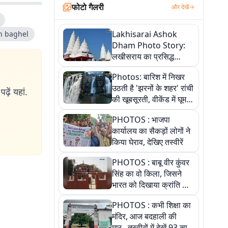
फोटो गैलरी
और देखें
Lakhisarai Ashok
h baghel
Dham Photo Story:
लखीसराय का प्रसिद्ध
अशोक धाम—आस्था,
Photos: बारिश में निखर
श्रृंगार, अनुष्ठान और
उठती है 'झरनों के शहर' रांची
अलौकिक संध्या आरती के
ढ़ें यहां.
की खूबसूरती, वीकेंड में घूम
विहंगम दृश्य
आएं ये 5 वादियां
PHOTOS : भाजपा
कार्यालय का सैकड़ों लोगों ने
किया घेराव, देखिए तस्वीरें
PHOTOS : बाबू वीर कुंवर
सिंह का वो किला, जिसने
भारत को दिखाया क्रांति का
रास्ता: तस्वीरों में देखिए
PHOTOS : कभी शिक्षा का
मंदिर, आज बदहाली की
मार...तस्वीरों में देखें 93 साल