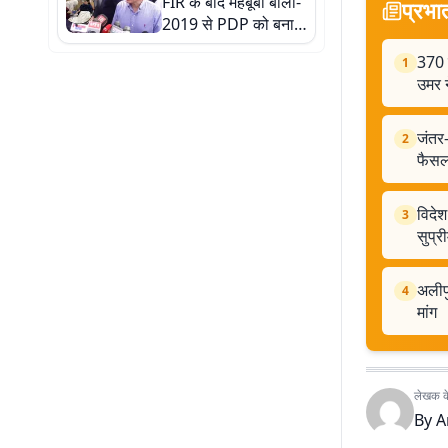
FIR के बाद महबूबा बोलीं-
प्रभा
2019 से PDP को बनाया
जा रहा निशाना, उमर ने
370 
1
बताया 'फिक्स्ड मैच'
उमर न
जंतर-
2
फैसल
विदेश
3
सुप्री
अलीपु
4
मांग
लेखक के 
By
A