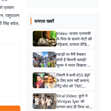
को प्रमाण
ालन, पशुपालन
वायरल खबरें
पी सिंह बघेल,
Video: भाजपा प्रत्याशी
के पिता के सामने नोटों की
गड्डियां, वायरल वीडियो
से राजनीति में उबाल,
पहाड़ों पर मैगी बेचकर
अजित महतो बोले- TMC
होती है कितनी कमाई?
की गंदी चाल
युवक ने गल्ला दिखाया तो
नौकरी वालों के खड़े हो गए
जिंदगी में कभी RSS-BJP
कान
के लिए काम नहीं करूंगा,
रिंटू पॉल को TMC
ऑफिस में ले जाकर पीटा,
Viral Video: कुत्ते ने
Video वायरल
Shreyas Iyer को
लगभग काट ही लिया था,