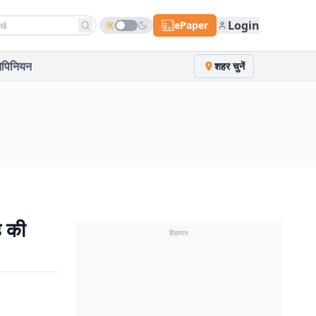
h news
Login
ePaper
पिनियन
शहर चुनें
 की
विज्ञापन