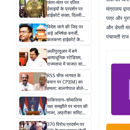
जंतर-मंतर पर दलित
मंत्रालय द्व
ईसाइयों के प्रदर्शन पर
हाईकोर्ट सख्त, दिल्ली
पत्र और पुर
पुलिस से कहा- जल्द लें
विदेश जाने की जिद पर
और डेयरी मंत
फैसला
अड़े अभिषेक बनर्जी,
पंचायती राज 
कलकत्ता हाईकोर्ट के
इनकार के बाद फिर पहुंचे
अलीपुरदुआर में बने
सुप्रीम कोर्ट
अत्याधुनिक स्टेडियम,
राज्यसभा में भाजपा सांसद
प्रकाश चिक बड़ाईक की
RSS चीफ भागवत के
मांग
बयान पर CPI(M) का
हमला: बालगोपाल बोले-
BJP की जमीन खिसक
पाकिस्तान–सोमालिया
रही है, इसलिए बदले सुर
रक्षा समझौते पर भारत की
नजर, अफ्रीका समिट
जल्द कराने की उम्मीद
370 विरोध प्रदर्शन पर