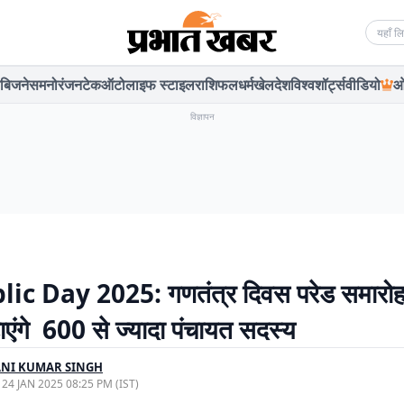
Searc
बिजनेस
मनोरंजन
टेक
ऑटो
लाइफ स्टाइल
राशिफल
धर्म
खेल
देश
विश्व
शॉर्ट्स
वीडियो
ओ
विज्ञापन
ic Day 2025: गणतंत्र दिवस परेड समारोह
ाएंगे 600 से ज्यादा पंचायत सदस्य
ANI KUMAR SINGH
, 24 JAN 2025 08:25 PM (IST)