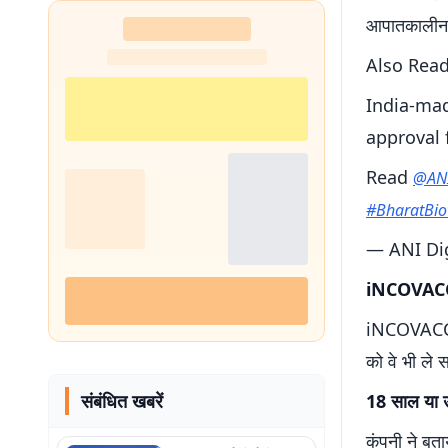
शुरू
आपातकालीन इ
Also Rea
India-mad
approval 
Read
@AN
#BharatBio
— ANI Dig
iNCOVACC को
iNCOVACC इं
को वे भी ले 
संबंधित खबरें
18 साल या उ
कंपनी ने बता