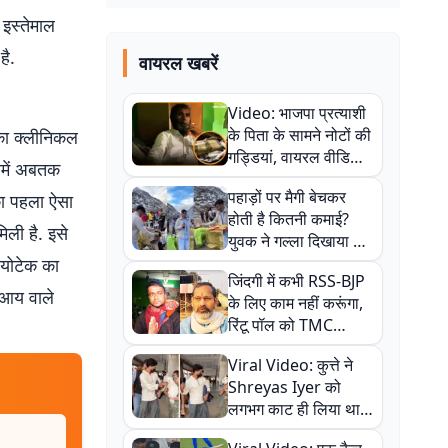
 इस्तेमाल
है.
वायरल खबरें
Video: भाजपा प्रत्याशी
के पिता के सामने नोटों की
का क्लीनिकल
गड्डियां, वायरल वीडियो
समें अबतक
से राजनीति में उबाल,
पहाड़ों पर मैगी बेचकर
का पहला ऐसा
अजित महतो बोले- TMC
होती है कितनी कमाई?
की गंदी चाल
िली है. इसे
युवक ने गल्ला दिखाया तो
नौकरी वालों के खड़े हो गए
ायोटेक का
जिंदगी में कभी RSS-BJP
कान
 आय वाले
के लिए काम नहीं करूंगा,
रिंटू पॉल को TMC
ऑफिस में ले जाकर पीटा,
Viral Video: कुत्ते ने
Video वायरल
Shreyas Iyer को
लगभग काट ही लिया था,
न्यूजीलैंड सीरीज से पहले