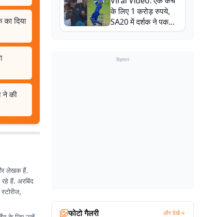
Viral Video: एक कैच
बाल-बाल बचे
के लिए 1 करोड़ रुपये,
क का दिया
SA20 में दर्शक ने पकड़ा
एक हाथ से गजब का कैच
ा
विज्ञापन
 ने की
और लेखक हैं.
हे हैं. अरबिंद
 स्टोरीज,
फोटो गैलरी
और देखें
ग के लिए उन्हें