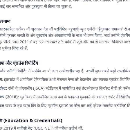
 कई बार सम्मानित और पुरस्कृत भी किया जा चुका है.
रनामा
त्रकारिता करियर की शुरुआत देश की प्रतिष्ठित बहुभाषी न्यूज एजेंसी 'हिंदुस्थान समाचार' से ब
्होंने प्रसार भारती के अंग दूरदर्शन और आकाशवाणी के साथ भी काम किया, जहां उन्होंने एंकर
े गुर सीखे. साल 2011 में वह 'प्रभात खबर डॉट कॉम' से जुड़े और तब से लगातार डिजिटल पत्रका
ण भूमिका निभा रहे हैं.
ां और ग्राउंड रिपोर्टिंग
र जमीनी रिपोर्टिंग में अरबिंद का योगदान उल्लेखनीय रहा है. उनकी कुछ सबसे बड़ी उपलब्धियों 
ेल:
झारखंड में आयोजित ऐतिहासिक 34वें नेशनल गेम्स की बेहतरीन और व्यापक ग्राउंड रिपोर्टिं
िकेट:
रांची के जेएससीए (JSCA) स्टेडियम में आयोजित कई इंटरनेशनल क्रिकेट मैचों को करी
्ड कप (2018):
भुवनेश्वर में आयोजित वर्ल्ड कप के फाइनल मुकाबले की शानदार स्पोर्ट्स रिपोर्टिंग
भात खबर के इस खास विंग के लिए ग्रामीण इलाकों का दौरा कर कई प्रेरक 'सक्सेस स्टोरीज' लि
ग्यता (Education & Credentials)
ल 2019 में यूजीसी नेट (UGC NET) की परीक्षा उत्तीर्ण की.