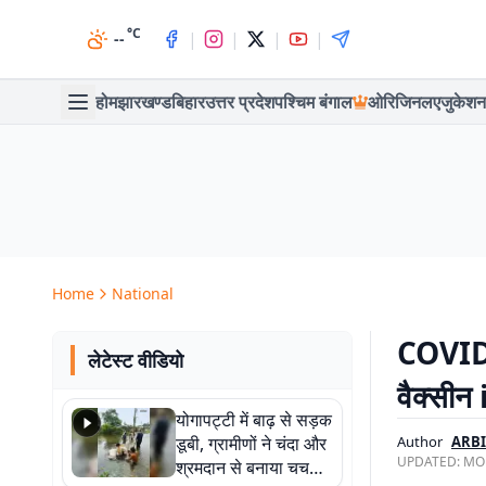
°C
|
|
|
|
--
होम
झारखण्ड
बिहार
उत्तर प्रदेश
पश्चिम बंगाल
ओरिजिनल
एजुकेशन
Home
National
COVID-1
लेटेस्ट वीडियो
वैक्सी
योगापट्टी में बाढ़ से सड़क
डूबी, ग्रामीणों ने चंदा और
Author
ARB
UPDATED:
MON
श्रमदान से बनाया चचरी