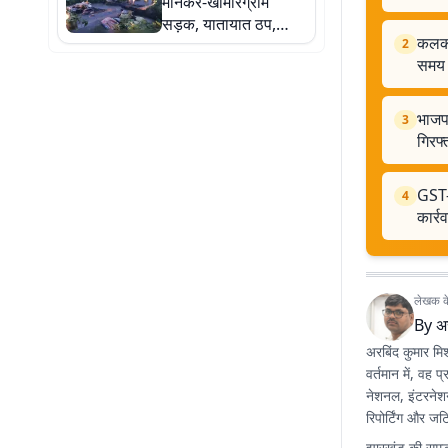
मानकर-खामारग्राम
सड़क, यातायात ठप,
कलकत्
मुश्किल में ग्रामीण
2
समय
भाजप
3
गिरफ
GST-
4
कार्र
लेखक के 
By
अर
अरबिंद कुमार मिश
वर्तमान में, वह
प्
नेशनल, इंटरनेशनल
रिपोर्टिंग और जट
झारखंड की समृद्ध