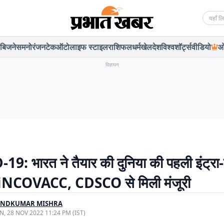
Searc
बिजनेस
मनोरंजन
टेक
ऑटो
लाइफ स्टाइल
राशिफल
धर्म
खेल
देश
विश्व
शॉर्ट्स
वीडियो
ओ
विज्ञापन
9: भारत ने तैयार की दुनिया की पहली इंट्रा
न iNCOVACC, CDSCO से मिली मंजूरी
INDKUMAR MISHRA
, 28 NOV 2022 11:24 PM (IST)