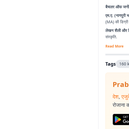
बैचलर ऑफ जर्न
एम.ए. (नागपुरी 
(MA) की डिग्री
लेखन शैली और व
संस्कृति.
Read More
Tags
160 
Prab
देश
,
एजु
रोजाना की