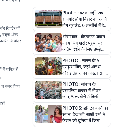
Photos: पटना नहीं, अब
राजगीर होगा बिहार का रणजी
होम ग्राउंड, 6 तस्वीरों में देखें
तौर रिपोर्टर की
नए स्टेडियम की पूरी कहानी
िंग, वॉइस-ओवर
औरंगाबाद : बीएसएफ जवान
रिता के क्षेत्र
का पार्थिव शरीर पहुंचा घर,
अंतिम दर्शन के लिए उमड़े
लोग
PHOTO : सारण के 5
प्रमुख मंदिर, जहां आस्था
में शामिल हैं:
और इतिहास का अनूठा संगम,
ग.
तस्वीरों में जानिए
PHOTO: सीवान के
ब से कवर किया.
बड़हरिया बाजार में भीषण
.
जाम, 5 तस्वीरों में दिखी
अव्यवस्था
खीं.
PHOTOS: डॉक्टर बनने का
सपना देख रही साक्षी शर्मा ने
फैशन की दुनिया में किया
कमाल,जानिए बेगूसराय की