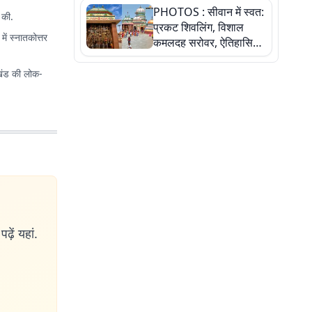
PHOTOS : सीवान में स्वत:
बेटी ने कैसे दी अपने सपनों
 की.
प्रकट शिवलिंग, विशाल
को उड़ान
में स्नातकोत्तर
कमलदह सरोवर, ऐतिहासिक
महेंद्रनाथ मंदिर और घंटाघर
की कहानी, तस्वीरों में देखिए
रखंड की लोक-
ढ़ें यहां.