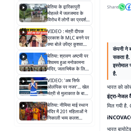
पुल
बेतिया के द्वारिकापुरी
Share
मोहल्ले में जलजमाव के
विरोध में लोगों का प्रदर्शन,
स्थायी समाधान की मांग
VIDEO : मंत्री दीपक
प्रकाश के MLC बनने पर
क्या बोले उपेंद्र कुशवाहा,
कंपनी ने 
सुनिए
बेतिया: श्रावण अष्टमी पर
सकता है. 
शिवमय हुआ मनोकामना
इस्तेमाल 
मंदिर, जलाभिषेक के लिए
है.
लगी लंबी कतारें
VIDEO: 'अब सिर्फ
भारत को कोर
ओलंपिक पर नजर'... खेल
मंत्री से मुलाकात के बाद
इंट्रा-नेजल 
जैसमीन लंबोरिया का बड़ा
बेतिया: नीमिया माई स्थान
मिल गयी है. 
बयान
मंदिर में 201 महिलाओं ने
iNCOVACC दु
निकाली भव्य कलश
शोभायात्रा, शिवलिंग
भारत बायोटे
प्राण-प्रतिष्ठा महोत्सव