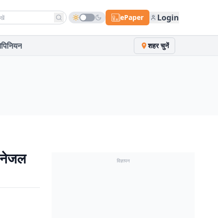
h news
Login
ePaper
पिनियन
शहर चुनें
-नेजल
विज्ञापन