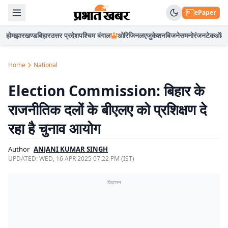
ePaper
होम
झारखण्ड
बिहार
उत्तर प्रदेश
पश्चिम बंगाल
ओरिजिनल
एजुकेशन
बिजनेस
मनोरंजन
टेक
ऑटो
Home
National
Election Commission: बिहार के
राजनीतिक दलों के बीएलए को प्रशिक्षण दे
रहा है चुनाव आयोग
Author
ANJANI KUMAR SINGH
UPDATED:
WED, 16 APR 2025 07:22 PM (IST)
विज्ञापन