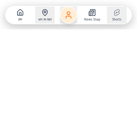
होम
आप का शहर
News Snap
Shorts
Follow us on
X
Download Mobile App
State
›
Jharkhand
›
Hindi News
Gumla News
Bihar News
Dumka News