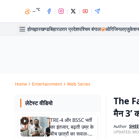
°C
|
|
|
|
--
होम
झारखण्ड
बिहार
उत्तर प्रदेश
पश्चिम बंगाल
ओरिजिनल
एजुकेशन
Home
Entertainment
Web Series
The Fa
लेटेस्ट वीडियो
मैन 3’ क
TRE-4 और BSSC भर्ती
का इंतजार, बढ़ती उम्र के
Author
SHEE
UPDATED:
MON
बीच छात्रों का सवाल-