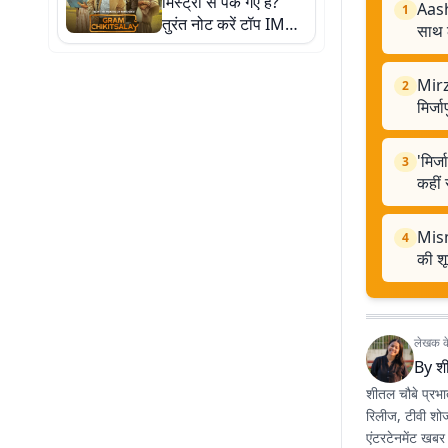
मिस्ट्री से पक गए हैं?
Aash
1
तुरंत नोट करें टॉप IMDb
साथ ल
रेटिंग वाली ये 5 सीरीज,
मूड चुटकियों में फ्रेश हो
Mirz
2
जाएगा
मिर्ज
'मिर्
3
कहीं
Mism
4
की शू
लेखक के 
By
श
शीतल चौबे प्रभा
रिलीज, टीवी शो
एंटरटेनमेंट खबर