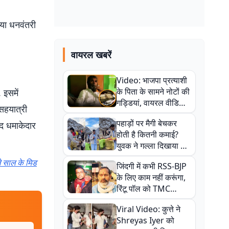
या धनवंतरी
वायरल खबरें
Video: भाजपा प्रत्याशी
के पिता के सामने नोटों की
इसमें
गड्डियां, वायरल वीडियो
 सहयात्री
से राजनीति में उबाल,
पहाड़ों पर मैगी बेचकर
ाद धमाकेदार
अजित महतो बोले- TMC
होती है कितनी कमाई?
की गंदी चाल
युवक ने गल्ला दिखाया तो
नौकरी वालों के खड़े हो गए
े साल के मिड
जिंदगी में कभी RSS-BJP
कान
के लिए काम नहीं करूंगा,
रिंटू पॉल को TMC
ऑफिस में ले जाकर पीटा,
Viral Video: कुत्ते ने
Video वायरल
Shreyas Iyer को