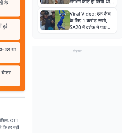
लगभग काट ही लिया था,
ं के
न्यूजीलैंड सीरीज से पहले
Viral Video: एक कैच
बाल-बाल बचे
के लिए 1 करोड़ रुपये,
 हुई
SA20 में दर्शक ने पकड़ा
एक हाथ से गजब का कैच
कहा- डर था
विज्ञापन
चैप्टर
्स ऑफिस, OTT
ै कि हर बड़ी