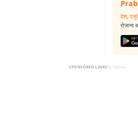
Prab
देश
,
एजु
रोजाना की
SPONSORED LINKS
by Taboola