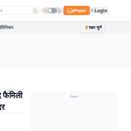
h news
Login
ePaper
पिनियन
शहर चुनें
 फैमिली
विज्ञापन
दर