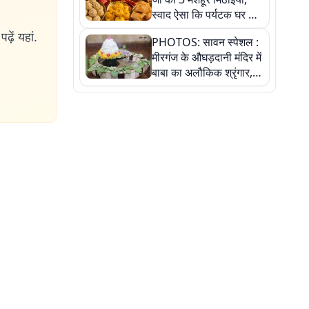
स्वाद ऐसा कि पर्यटक घर ले
जाना नहीं भूलते, तस्वीरों में
ढ़ें यहां.
PHOTOS: सावन स्पेशल :
देखें
मीरगंज के औघड़दानी मंदिर में
बाबा का अलौकिक श्रृंगार,
तस्वीरों में देखें महादेव के कई
मनमोहक स्वरूप