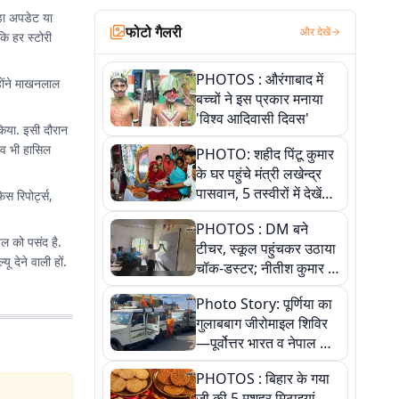
़ा अपडेट या
फोटो गैलरी
और देखें
ि हर स्टोरी
PHOTOS : औरंगाबाद में
्होंने माखनलाल
बच्चों ने इस प्रकार मनाया
'विश्व आदिवासी दिवस'
किया. इसी दौरान
भव भी हासिल
PHOTO: शहीद पिंटू कुमार
के घर पहुंचे मंत्री लखेन्द्र
पासवान, 5 तस्वीरों में देखें
 रिपोर्ट्स,
उस भावुक पल की पूरी
PHOTOS : DM बने
कहानी
तल को पसंद है.
टीचर, स्कूल पहुंचकर उठाया
 देने वाली हों.
चॉक-डस्टर; नीतीश कुमार के
इस चहेते अधिकारी को
Photo Story: पूर्णिया का
जानिए
गुलाबबाग जीरोमाइल शिविर
—पूर्वोत्तर भारत व नेपाल के
कांवरियों का प्रमुख सेवा धाम
PHOTOS : बिहार के गया
जी की 5 मशहूर मिठाइयां,