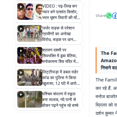
आखिर कब आएगी बहाली?
VIDEO : पढ़-लिख कर
देखें वीडियो
गवार बने प्रशांत किशोर,
Share
भरत भूषण तिवारी की माँ ने
कहा नहीं थी उम्मीद, बेटा
जर्जर सड़क से परेशान
था तो किसी को बोलने की
ग्रामीणों का अनोखा
नहीं थी हिम्मत
विरोध, सड़क पर धान
रोपकर और खाद डालकर
श्रावण दशमी पर
जताया आक्रोश
The Fam
शिवभक्ति में डूबा बेतिया,
Amazon 
मनोकामना शिव मंदिर में
हुआ भव्य श्रृंगार
निभाने वाल
लिट्टीपाड़ा में डबल मर्डर
कांड का पुलिस ने किया
The Family 
खुलासा, 12 घंटे में आरोपी
कर रहे हैं.
गिरफ्तार
पश्चिम चंपारण में स्कूल
मनोज बाजपेयी
बना तालाब, गंदे पानी से
थ्रिलर को रा
होकर पढ़ने पहुंच रहे बच्चे
दर्शन कुमार 