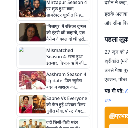
दर्शन ने कहा
Mirzapur Season 4
पर शुरू हुआ काम,
इसके अलावा 
डायरेक्टर गुरमीत सिंह
बोले- अभी खत्म नहीं हुई
और सीमा बिस
'मिर्जापुर' में रसिका दुग्गल
मिर्जापुर की दुनिया
की एंट्री की कहानी, एक
पहला लुक 
मैसेज ने बदल दी थी पूरी
जिंदगी, कहा- डर था कहीं
Mismatched
रोल न चला जाए
27 जून को A
Season 4: खत्म हुआ
श्रीकांत (मन
इंतजार, डिंपल-ऋषि की
लव स्टोरी के आखिरी
उनसे पेशा पू
Aashram Season 4
चैप्टर की शूटिंग शुरू
एक्शन, पीछा
Update: फिर खुलेगा
बदनाम आश्रम का
यह भी पढ़े:
K
दरवाजा, नई करतूतों के
Sapne Vs Everyone
साथ लौट रहे बॉबी देओल,
तक
की फैन हुईं ऑस्कर विनर
इस महीने से शुरू होगी
गुनीत मोंगा, पोस्ट शेयर
शूटिंग
प्रभा
कर TVF की जमकर की
वही घिसी-पिटी मर्डर
तारीफ