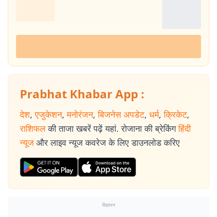
Prabhat Khabar App :
देश
,
एजुकेशन
,
मनोरंजन
,
बिजनेस अपडेट
,
धर्म
,
क्रिकेट
,
राशिफल
की ताजा खबरें पढ़ें यहां. रोजाना की ब्रेकिंग
हिंदी
न्यूज
और लाइव न्यूज कवरेज के लिए डाउनलोड करिए
विज्ञापन