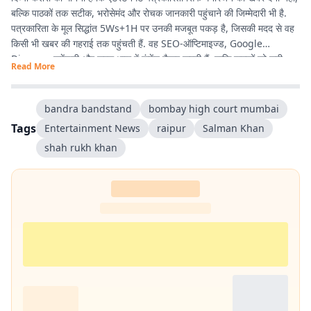
बल्कि पाठकों तक सटीक, भरोसेमंद और रोचक जानकारी पहुंचाने की जिम्मेदारी भी है.
पत्रकारिता के मूल सिद्धांत 5Ws+1H पर उनकी मजबूत पकड़ है, जिसकी मदद से वह
किसी भी खबर की गहराई तक पहुंचती हैं. वह SEO-ऑप्टिमाइज्ड, Google
Discover फ्रेंडली और सरल भाषा में कंटेंट तैयार करती हैं, ताकि पाठकों को सही
Read More
जानकारी आसानी से मिले और उनका पढ़ने का अनुभव बेहतर हो.
bandra bandstand
bombay high court mumbai
Tags
Entertainment News
raipur
Salman Khan
shah rukh khan