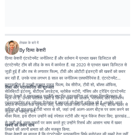
लेखक के बारे में
By
दिव्या केशरी
दिव्या केशरी एंटरटेनमेंट जर्नलिस्ट हैं और वर्तमान में प्रभात खबर डिजिटल की
एंटरटेनमेंट टीम की लीड के रूप में कार्यरत हैं. वह 2020 से प्रभात खबर डिजिटल से
जुड़ी हुई हैं और तब से लगातार फिल्म, टीवी और ओटीटी इंडस्ट्री की खबरों को कवर
कर रही हैं. उनके पास लगभग 8 साल का जर्नलिज्म एक्सपीरियंस है. एंटरटेनमेंट
पत्रकारिता में उनकी मजबूत पकड़ फिल्म, वेब सीरीज, टीवी शो, बॉक्स ऑफिस,
शिक्षा और पत्रकारिता की शुरुआत
सेलिब्रिटी इंटरव्यू, बीटीएस अपडेट्स, थ्रोबैक स्टोरी, गॉसिप और ट्रेंडिंग एंटरटेनमेंट
दिव्या केशरी ने माखनलाल चतुर्वेदी राष्ट्रीय पत्रकारिता एवं संचार विश्वविद्यालय से
न्यूज पर है. उनकी कोशिश रहती है कि हर खबर को आसान, भरोसेमंद और दिलचस्प
एडवरटाइजिंग एंड पब्लिक रिलेशंस में मास्टर्स की डिग्री हासिल की है. उन्होंने अपने
अंदाज में पाठकों तक पहुंचाया जाए, ताकि पाठक सिर्फ जानकारी ही नहीं, बल्कि खबर से
करियर की शुरुआत ईटीवी भारत से की, जहां उन्हें अलग-अलग बीट्स पर काम करने का
जुड़ाव भी महसूस करें.
मौका मिला. इस दौरान उन्होंने कई स्पेशल स्टोरी और न्यूज पैकेज तैयार किए. झारखंड
से जुड़ी कई अहम खबरों पर काम करते हुए उन्होंने रिसर्च और आसान भाषा में खबर
खबरों को लेकर सोच
लिखने की अपनी क्षमता को और मजबूत किया.
दिव्या केशरी का मानना है कि एंटरटेनमेंट पत्रकारिता सिर्फ मनोरंजन की खबरें देना नहीं,