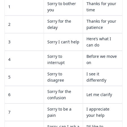
Sorry to bother
Thanks for your
1
you
time
Sorry for the
Thanks for your
2
delay
patience
Here’s what I
3
Sorry I can’t help
can do
Sorry to
Before we move
4
interrupt
on
Sorry to
I see it
5
disagree
differently
Sorry for the
6
Let me clarify
confusion
Sorry to be a
I appreciate
7
pain
your help
Sorry, can I ask a
I’d like to