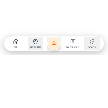
होम
आप का शहर
News Snap
Shorts
Follow us on
X
Download Mobile App