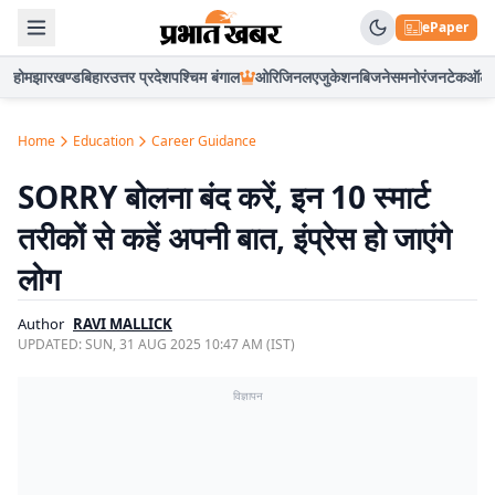
ePaper
होम
झारखण्ड
बिहार
उत्तर प्रदेश
पश्चिम बंगाल
ओरिजिनल
एजुकेशन
बिजनेस
मनोरंजन
टेक
ऑटो
Home
Education
Career Guidance
SORRY बोलना बंद करें, इन 10 स्मार्ट
तरीकों से कहें अपनी बात, इंप्रेस हो जाएंगे
लोग
Author
RAVI MALLICK
UPDATED:
SUN, 31 AUG 2025 10:47 AM (IST)
विज्ञापन