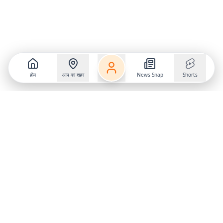
होम
आप का शहर
News Snap
Shorts
Follow us on
X
Download Mobile App