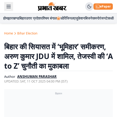
ePaper
होम
झारखण्ड
बिहार
उत्तर प्रदेश
पश्चिम बंगाल
ओरिजिनल
एजुकेशन
बिजनेस
मनोरंजन
टेक
ऑटो
Home
Bihar Election
बिहार की सियासत में ‘भूमिहार’ समीकरण,
अरुण कुमार JDU में शामिल, तेजस्वी की ‘A
to Z’ चुनौती का मुकाबला
Author
ANSHUMAN PARASHAR
UPDATED:
SAT, 11 OCT 2025 04:00 PM (IST)
विज्ञापन