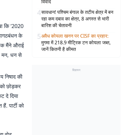
विवाद
4
सावधान! पश्चिम बंगाल के तटीय क्षेत्र में बन
रहा कम दबाव का क्षेत्र, 8 अगस्त से भारी
बारिश की चेतावनी
िखा कि ‘2020
5
महागठबंधन के
अवैध कोयला खनन पर CISF का प्रहार
:
मुगमा में 218.9 मीट्रिक टन कोयला जब्त,
तक मैंने औराई
जानें कितनी है कीमत
, मन, धन से
विज्ञापन
जय निषाद की
 को छोड़कर
कट दे दिया
ैं. पार्टी को
ादा वोट