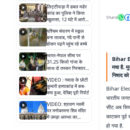
हुआ भव्य श्रृंगार
लिट्टीपाड़ा में डबल मर्डर
कांड का पुलिस ने किया
Share
खुलासा, 12 घंटे में आरोपी
गिरफ्तार
पश्चिम चंपारण में स्कूल
बना तालाब, गंदे पानी से
होकर पढ़ने पहुंच रहे बच्चे
भारत-नेपाल सीमा पर
Bihar El
31.25 किलो गांजा के
मचा है. 
साथ दो तस्कर गिरफ्तार,
नेपाली नंबर की बाइक
निषाद को 
VIDEO : नवादा के छोटी
जब्त
कुमारी हत्याकांड में कब-
Bihar Elect
क्या हुआ, देखिए पूरी रिपोर्ट
भारतीय जनता
VIDEO: श्रावण नवमी
सीट अब सिया
पर मनोकामना शिव मंदिर
काटकर पूर्व
में उमड़ा आस्था का
सैलाब, हर-हर महादेव के
हो गया है.
जयघोष से गूंजा परिसर