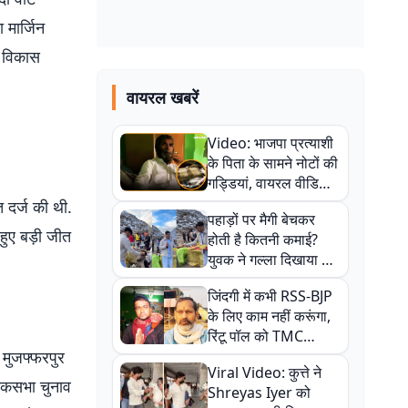
 मार्जिन
य विकास
वायरल खबरें
Video: भाजपा प्रत्याशी
के पिता के सामने नोटों की
गड्डियां, वायरल वीडियो
से राजनीति में उबाल,
 दर्ज की थी.
पहाड़ों पर मैगी बेचकर
अजित महतो बोले- TMC
 हुए बड़ी जीत
होती है कितनी कमाई?
की गंदी चाल
युवक ने गल्ला दिखाया तो
नौकरी वालों के खड़े हो गए
जिंदगी में कभी RSS-BJP
कान
के लिए काम नहीं करूंगा,
रिंटू पॉल को TMC
 मुजफ्फरपुर
ऑफिस में ले जाकर पीटा,
Viral Video: कुत्ते ने
Video वायरल
लोकसभा चुनाव
Shreyas Iyer को