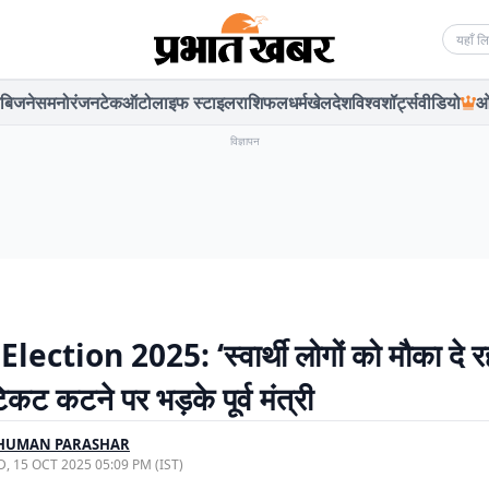
Searc
बिजनेस
मनोरंजन
टेक
ऑटो
लाइफ स्टाइल
राशिफल
धर्म
खेल
देश
विश्व
शॉर्ट्स
वीडियो
ओ
विज्ञापन
lection 2025: ‘स्वार्थी लोगों को मौका दे र
कट कटने पर भड़के पूर्व मंत्री
HUMAN PARASHAR
, 15 OCT 2025 05:09 PM (IST)