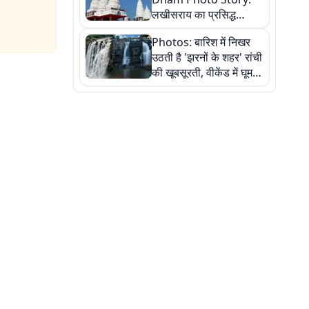
लखीसराय का प्रसिद्ध
अशोक धाम—आस्था,
Photos: बारिश में निखर
श्रृंगार, अनुष्ठान और
उठती है 'झरनों के शहर' रांची
अलौकिक संध्या आरती के
की खूबसूरती, वीकेंड में घूम
विहंगम दृश्य
आएं ये 5 वादियां