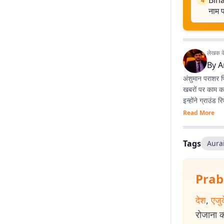
Biha
4
नाम प
लेखक के 
By
A
अंशुमान पराशर पि
खबरों पर काम कर 
इन्होंने ग्राउंड
Read More
Tags
Aura
Prab
देश
,
एजु
रोजाना की