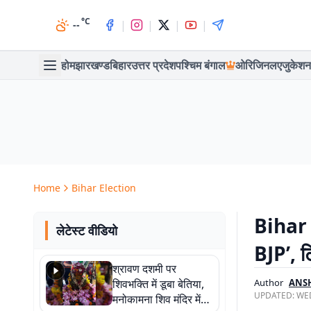
°C
|
|
|
|
--
होम
झारखण्ड
बिहार
उत्तर प्रदेश
पश्चिम बंगाल
ओरिजिनल
एजुकेशन
Home
Bihar Election
Bihar E
लेटेस्ट वीडियो
BJP’, टि
श्रावण दशमी पर
शिवभक्ति में डूबा बेतिया,
Author
ANS
UPDATED:
WED
मनोकामना शिव मंदिर में