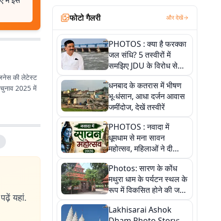
 में इस
फोटो गैलरी
और देखें
PHOTOS : क्या है फरक्का
जल संधि? 5 तस्वीरों में
समझिए JDU के विरोध से
लेकर बिहार पर असर तक
िजनेस की लेटेस्ट
धनबाद के कतरास में भीषण
पूरी कहानी
 चुनाव 2025 में
भू-धंसान, आधा दर्जन आवास
जमींदोज, देखें तस्वीरें
PHOTOS : नवादा में
धूमधाम से मना सावन
महोत्सव, महिलाओं ने दी
सांस्कृतिक प्रस्तुतियां
Photos: सारण के कोंध
मथुरा धाम के पर्यटन स्थल के
रूप में विकसित होने की जगी
ढ़ें यहां.
आस, 9 तस्वीरों में देखें पूरी
Lakhisarai Ashok
कहानी
Dham Photo Story: