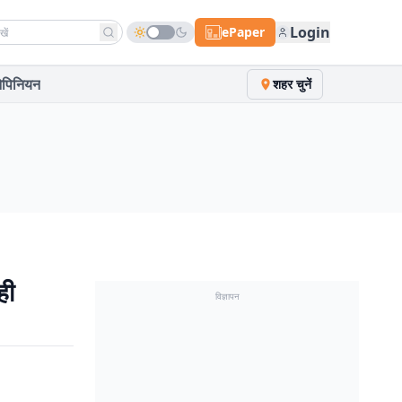
h news
Login
ePaper
पिनियन
शहर चुनें
ही
विज्ञापन