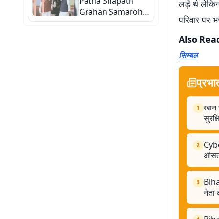
Patna Shapath
लड़े थे लेकि
Grahan Samaroh
परिवार पर भ
Live: नीतीश बने 10वीं
बार बिहार के CM, 26
Also Rea
विधायक बने मंत्री
सिम्बल
प्रभा
खान 
1
सुरक्ष
Cyber
2
औसतन
Bihar
3
नेता