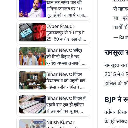
खान सर समेत चार की
से महाग
अग्रिम जमानत पर 10
जुलाई को आएगा फैसला,
था। पूर
अदालत ने आदेश रखा
Cyber ​​Fraud:
कार्यों
सुरक्षित
मुजफ्फरपुर से 10 माह में
— Ram
25. 60 करोड़ उड़ा ले गये
साइबर फ्राड, हर माह
Bihar News: धर्मेंद्र
रामसूरत 
औसतन 411 लोग हो रहे
को मिली बिहार में नये
शिकार
प्रदेश अध्यक्ष तलाशने की
रामसूरत राय
जिम्मेदारी, इस ब्राह्मण
2015 में वे 
Bihar News: बिहार
नेता का नाम सबसे आगे
विधानसभा को पहली बार
हासिल की और 
महिला स्पीकर मिलने की
उम्मीद, एनडीए में इस नाम
BJP ने र
Bihar News: बिहार में
पर हो रहा विचार
पहली बार एक ही इवीएम
से छह पदों का चुनाव,
वर्तमान विधा
नोटा का नहीं होगा विकल्प
के पूर्व सां
Nitish Kumar