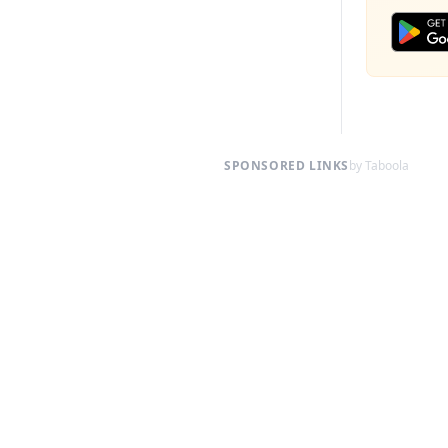
SPONSORED LINKS
by Taboola