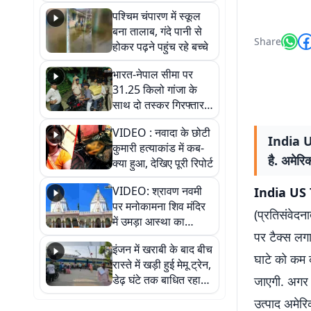
गिरफ्तार
पश्चिम चंपारण में स्कूल
बना तालाब, गंदे पानी से
Share
होकर पढ़ने पहुंच रहे बच्चे
भारत-नेपाल सीमा पर
31.25 किलो गांजा के
साथ दो तस्कर गिरफ्तार,
नेपाली नंबर की बाइक
VIDEO : नवादा के छोटी
जब्त
India U
कुमारी हत्याकांड में कब-
है. अमेरि
क्या हुआ, देखिए पूरी रिपोर्ट
VIDEO: श्रावण नवमी
India US 
पर मनोकामना शिव मंदिर
(प्रतिसंवेदन
में उमड़ा आस्था का
पर टैक्स लगा
सैलाब, हर-हर महादेव के
इंजन में खराबी के बाद बीच
जयघोष से गूंजा परिसर
घाटे को कम क
रास्ते में खड़ी हुई मेमू ट्रेन,
डेढ़ घंटे तक बाधित रहा
जाएगी. अगर 
आवागमन
उत्पाद अमेरि