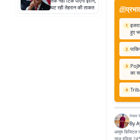
तक नहीं टिक पाएगा ईरान,
घट रही तेहरान की ताकत
प्रभा
इजराइ
1
हुए भर
पाकि
2
PoJK 
3
का सम
Trib
4
लेखक के 
By
A
आयुष डिजिटल पत्
न्यूज इंडिया 24*