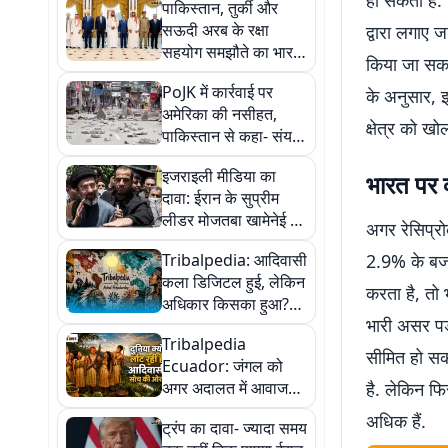
हो सकती है. 
पाकिस्तान, तुर्की और
सऊदी अरब के रक्षा
द्वारा लगाए 
सहयोग समझौते का भारत
किया जा सकता
पर क्या होगा असर?
PoJK में कार्रवाई पर
के अनुसार, 
अमेरिका की नसीहत,
क्षेत्र को ख
पाकिस्तान से कहा- संयम
बरतें और लोगों की आजादी
इजराइली मीडिया का
भारत पर क
का सम्मान करें
दावा: ईरान के सुप्रीम
लीडर मोजतबा खामेनेई की
अगर रेसिप्रो
हालत नाजुक, अस्पताल में
Tribalpedia: आदिवासी
2.9% के बजा
हुए भर्ती
कला डिजिटल हुई, लेकिन
करता है, तो भ
अधिकार किसका हुआ?
भारी असर पड़
Part 1
Tribalpedia
सीमित हो सकत
Ecuador: जंगल को
अगर अदालत में आवाज
है. लेकिन फि
मिल जाए तो क्या होगा?
अधिक हैं.
ट्रंप का दावा- ज्यादा समय