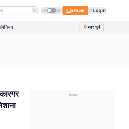
h news
Login
ePaper
पिनियन
शहर चुनें
 कारगर
विज्ञापन
िशाना