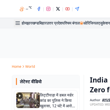
°C
|
|
|
|
--
होम
झारखण्ड
बिहार
उत्तर प्रदेश
पश्चिम बंगाल
ओरिजिनल
एजुकेशन
Home
World
India 
लेटेस्ट वीडियो
Zero fo
लिट्टीपाड़ा में डबल मर्डर
कांड का पुलिस ने किया
Author
AYUS
UPDATED:
WED
खुलासा, 12 घंटे में आरोपी