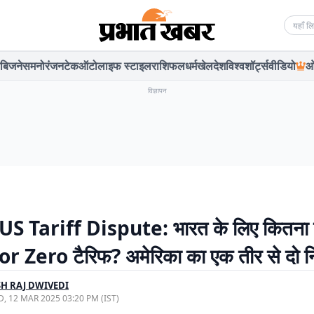
Searc
बिजनेस
मनोरंजन
टेक
ऑटो
लाइफ स्टाइल
राशिफल
धर्म
खेल
देश
विश्व
शॉर्ट्स
वीडियो
ओ
विज्ञापन
US Tariff Dispute: भारत के लिए कितना
r Zero टैरिफ? अमेरिका का एक तीर से दो न
H RAJ DWIVEDI
, 12 MAR 2025 03:20 PM (IST)