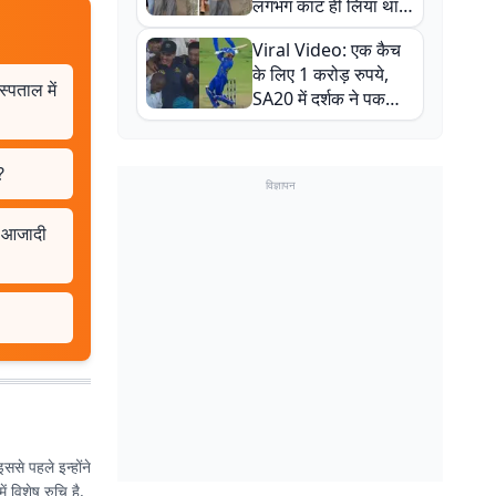
लगभग काट ही लिया था,
न्यूजीलैंड सीरीज से पहले
Viral Video: एक कैच
बाल-बाल बचे
के लिए 1 करोड़ रुपये,
्पताल में
SA20 में दर्शक ने पकड़ा
एक हाथ से गजब का कैच
?
विज्ञापन
ी आजादी
से पहले इन्होंने
ं विशेष रुचि है.