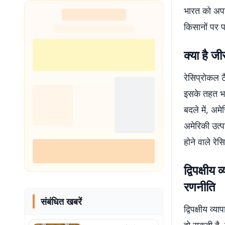
भारत को अपन
किसानों पर पड
क्या है ज
रेसिप्रोकल ट
इसके तहत भार
बदले में, अम
अमेरिकी उत्प
होने वाले रे
द्विपक्षी
रणनीति
संबंधित खबरें
द्विपक्षीय व