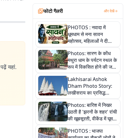
फोटो गैलरी
और देखें
PHOTOS : नवादा में
धूमधाम से मना सावन
महोत्सव, महिलाओं ने दी
सांस्कृतिक प्रस्तुतियां
Photos: सारण के कोंध
मथुरा धाम के पर्यटन स्थल के
ढ़ें यहां.
रूप में विकसित होने की जगी
आस, 9 तस्वीरों में देखें पूरी
Lakhisarai Ashok
कहानी
Dham Photo Story:
लखीसराय का प्रसिद्ध
अशोक धाम—आस्था,
Photos: बारिश में निखर
श्रृंगार, अनुष्ठान और
उठती है 'झरनों के शहर' रांची
अलौकिक संध्या आरती के
की खूबसूरती, वीकेंड में घूम
विहंगम दृश्य
आएं ये 5 वादियां
PHOTOS : भाजपा
कार्यालय का सैकड़ों लोगों ने