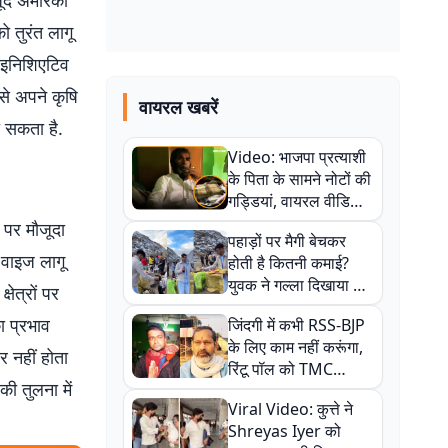
जूद अमेरिका
ो तुरंत लागू
च इनिशिएटिव
से अपने कृषि
वायरल खबरें
ो सकता है.
Video: भाजपा प्रत्याशी
के पिता के सामने नोटों की
गड्डियां, वायरल वीडियो
से राजनीति में उबाल,
 पर मौजूदा
पहाड़ों पर मैगी बेचकर
अजित महतो बोले- TMC
वाइज लागू
होती है कितनी कमाई?
की गंदी चाल
युवक ने गल्ला दिखाया तो
षेत्रों पर
नौकरी वालों के खड़े हो गए
ा प्रभाव
जिंदगी में कभी RSS-BJP
कान
के लिए काम नहीं करूंगा,
र नहीं होता
रिंटू पॉल को TMC
ी तुलना में
ऑफिस में ले जाकर पीटा,
Viral Video: कुत्ते ने
Video वायरल
Shreyas Iyer को