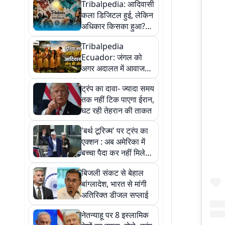
Tribalpedia: आदिवासी
कला डिजिटल हुई, लेकिन
अधिकार किसका हुआ?
Part 1
Tribalpedia
Ecuador: जंगल को
अगर अदालत में आवाज
मिल जाए तो क्या होगा?
ट्रंप का दावा- ज्यादा समय
तक नहीं टिक पाएगा ईरान,
घट रही तेहरान की ताकत
'बर्थ टूरिज्म' पर ट्रंप का
एक्शन : अब अमेरिका में
बच्चा पैदा कर नहीं मिलेगी
आसानी से नागरिकता
बिजली संकट से बेहाल
बांग्लादेश, भारत से मांगी
अतिरिक्त डीजल सप्लाई
नेतन्याहू पर 8 इस्लामिक