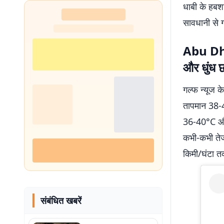
धाबी के हबशा
सावधानी से ग
Abu Dh
और धुंध छ
गल्फ न्यूज क
तापमान 38-4
36-40°C और 
कभी-कभी तेज
किमी/घंटा तक
संबंधित खबरें