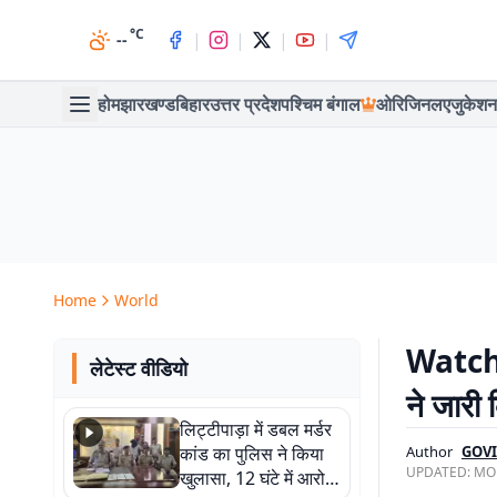
°C
|
|
|
|
--
होम
झारखण्ड
बिहार
उत्तर प्रदेश
पश्चिम बंगाल
ओरिजिनल
एजुकेशन
Home
World
Watch 
लेटेस्ट वीडियो
ने जारी 
लिट्टीपाड़ा में डबल मर्डर
कांड का पुलिस ने किया
Author
GOVI
UPDATED:
MON
खुलासा, 12 घंटे में आरोपी