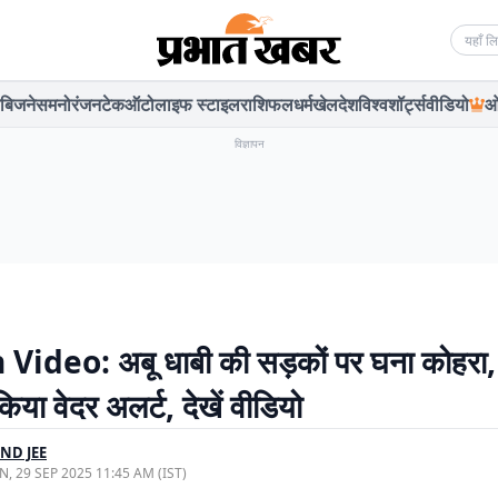
Searc
बिजनेस
मनोरंजन
टेक
ऑटो
लाइफ स्टाइल
राशिफल
धर्म
खेल
देश
विश्व
शॉर्ट्स
वीडियो
ओ
विज्ञापन
Video: अबू धाबी की सड़कों पर घना कोहर
किया वेदर अलर्ट, देखें वीडियो
ND JEE
, 29 SEP 2025 11:45 AM (IST)