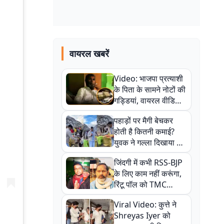
वायरल खबरें
Video: भाजपा प्रत्याशी
के पिता के सामने नोटों की
गड्डियां, वायरल वीडियो
से राजनीति में उबाल,
पहाड़ों पर मैगी बेचकर
अजित महतो बोले- TMC
होती है कितनी कमाई?
की गंदी चाल
युवक ने गल्ला दिखाया तो
नौकरी वालों के खड़े हो गए
जिंदगी में कभी RSS-BJP
कान
के लिए काम नहीं करूंगा,
रिंटू पॉल को TMC
ऑफिस में ले जाकर पीटा,
Viral Video: कुत्ते ने
Video वायरल
Shreyas Iyer को