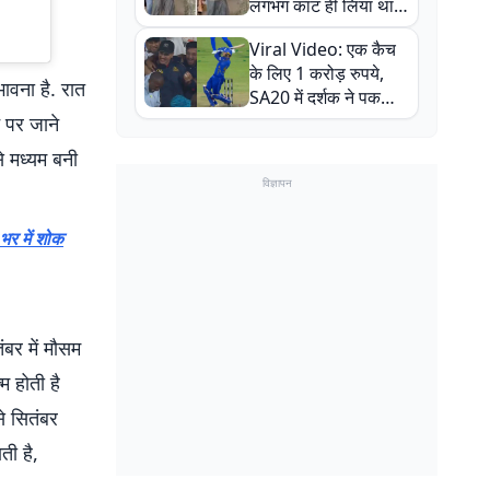
लगभग काट ही लिया था,
न्यूजीलैंड सीरीज से पहले
Viral Video: एक कैच
बाल-बाल बचे
के लिए 1 करोड़ रुपये,
ावना है. रात
SA20 में दर्शक ने पकड़ा
एक हाथ से गजब का कैच
 पर जाने
े मध्यम बनी
विज्ञापन
 भर में शोक
ंबर में मौसम
म होती है
से सितंबर
ती है,