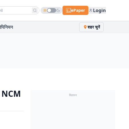
h news
Login
ePaper
पिनियन
शहर चुनें
ा, NCM
विज्ञापन