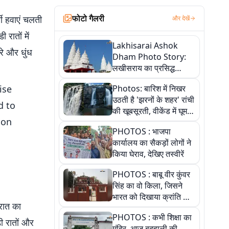
फोटो गैलरी
वी हवाएं चलती
और देखें
 रातों में
Lakhisarai Ashok
े और धुंध
Dham Photo Story:
लखीसराय का प्रसिद्ध
अशोक धाम—आस्था,
ise
Photos: बारिश में निखर
श्रृंगार, अनुष्ठान और
उठती है 'झरनों के शहर' रांची
अलौकिक संध्या आरती के
d to
की खूबसूरती, वीकेंड में घूम
विहंगम दृश्य
ion
आएं ये 5 वादियां
PHOTOS : भाजपा
कार्यालय का सैकड़ों लोगों ने
किया घेराव, देखिए तस्वीरें
PHOTOS : बाबू वीर कुंवर
सिंह का वो किला, जिसने
भारत को दिखाया क्रांति का
रात का
रास्ता: तस्वीरों में देखिए
PHOTOS : कभी शिक्षा का
ी रातों और
मंदिर, आज बदहाली की