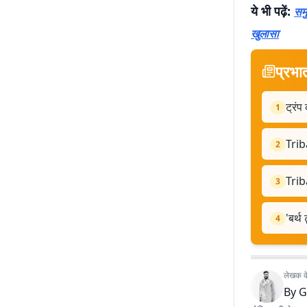
ये भी पढ़ें:
समु
खुलासा
प्रभा
ट्रंप
1
Trib
2
Trib
3
'बर्थ
4
लेखक के 
By
G