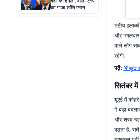
देशों का हमला, बोले- ट्रंप
का गाजा शांति प्लान
इजराइल कर रहा बर्बाद
तटीय इलाकों 
और मंगलवार 
वाले लोग साव
रहेगी.
पढ़ें:
‘मैं बहुत
सितंबर मे
यूएई में कोहर
में बड़ा बदल
और शरद ऋतु श
बढ़ता है, रा
खासकर पूर्वी 