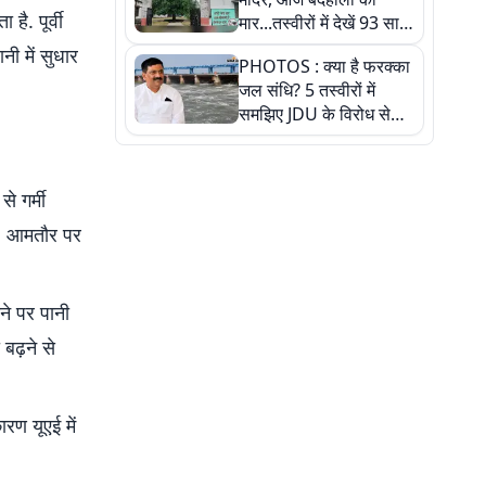
ै. पूर्वी
मार...तस्वीरों में देखें 93 साल
पुराने इस हाई स्कूल की
नी में सुधार
PHOTOS : क्या है फरक्का
हकीकत
जल संधि? 5 तस्वीरों में
समझिए JDU के विरोध से
लेकर बिहार पर असर तक
पूरी कहानी
े गर्मी
ै. आमतौर पर
ने पर पानी
बढ़ने से
रण यूएई में