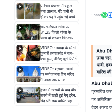
गिरफ्तार
पश्चिम चंपारण में स्कूल
बना तालाब, गंदे पानी से
Share
होकर पढ़ने पहुंच रहे बच्चे
भारत-नेपाल सीमा पर
31.25 किलो गांजा के
साथ दो तस्कर गिरफ्तार,
नेपाली नंबर की बाइक
VIDEO : नवादा के छोटी
जब्त
Abu Dha
कुमारी हत्याकांड में कब-
छाया रहा
क्या हुआ, देखिए पूरी रिपोर्ट
धाबी, हब
VIDEO: श्रावण नवमी
बारिश की 
पर मनोकामना शिव मंदिर
में उमड़ा आस्था का
Abu Dhab
सैलाब, हर-हर महादेव के
इंजन में खराबी के बाद बीच
जयघोष से गूंजा परिसर
प्रभावित करत
रास्ते में खड़ी हुई मेमू ट्रेन,
पर अतिरिक्त
डेढ़ घंटे तक बाधित रहा
आवागमन
वेदर अलर्ट ज