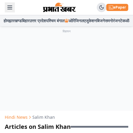
ePaper
होम
झारखण्ड
बिहार
उत्तर प्रदेश
पश्चिम बंगाल
ओरिजिनल
एजुकेशन
बिजनेस
मनोरंजन
टेक
ऑटो
विज्ञापन
Hindi News
Salim Khan
Articles on Salim Khan