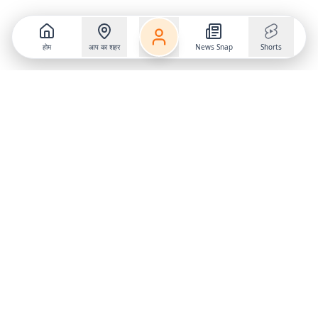
होम
आप का शहर
News Snap
Shorts
Follow us on
X
Download Mobile App
State
›
Jharkhand
›
Hindi News
Gumla News
Bihar News
Dumka News