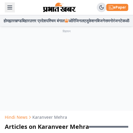
ePaper
होम
झारखण्ड
बिहार
उत्तर प्रदेश
पश्चिम बंगाल
ओरिजिनल
एजुकेशन
बिजनेस
मनोरंजन
टेक
ऑटो
विज्ञापन
Hindi News
Karanveer Mehra
Articles on Karanveer Mehra