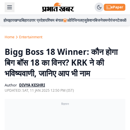
ePaper
होम
झारखण्ड
बिहार
उत्तर प्रदेश
पश्चिम बंगाल
ओरिजिनल
एजुकेशन
बिजनेस
मनोरंजन
टेक
ऑटो
Home
Entertainment
Bigg Boss 18 Winner: कौन होगा
बिग बॉस 18 का विनर? KRK ने की
भविष्यवाणी, जानिए आप भी नाम
Author
DIVYA KESHRI
UPDATED:
SAT, 11 JAN 2025 12:50 PM (IST)
विज्ञापन