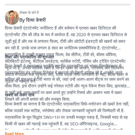
लेखक के बारे में
By
दिव्या केशरी
दिव्या केशरी एंटरटेनमेंट जर्नलिस्ट हैं और वर्तमान में प्रभात खबर डिजिटल की
एंटरटेनमेंट टीम की लीड के रूप में कार्यरत हैं. वह 2020 से प्रभात खबर डिजिटल से
जुड़ी हुई हैं और तब से लगातार फिल्म, टीवी और ओटीटी इंडस्ट्री की खबरों को कवर
कर रही हैं. उनके पास लगभग 8 साल का जर्नलिज्म एक्सपीरियंस है. एंटरटेनमेंट
पत्रकारिता में उनकी मजबूत पकड़ फिल्म, वेब सीरीज, टीवी शो, बॉक्स ऑफिस,
शिक्षा और पत्रकारिता की शुरुआत
सेलिब्रिटी इंटरव्यू, बीटीएस अपडेट्स, थ्रोबैक स्टोरी, गॉसिप और ट्रेंडिंग एंटरटेनमेंट
दिव्या केशरी ने माखनलाल चतुर्वेदी राष्ट्रीय पत्रकारिता एवं संचार विश्वविद्यालय से
न्यूज पर है. उनकी कोशिश रहती है कि हर खबर को आसान, भरोसेमंद और दिलचस्प
एडवरटाइजिंग एंड पब्लिक रिलेशंस में मास्टर्स की डिग्री हासिल की है. उन्होंने अपने
अंदाज में पाठकों तक पहुंचाया जाए, ताकि पाठक सिर्फ जानकारी ही नहीं, बल्कि खबर से
करियर की शुरुआत ईटीवी भारत से की, जहां उन्हें अलग-अलग बीट्स पर काम करने का
जुड़ाव भी महसूस करें.
मौका मिला. इस दौरान उन्होंने कई स्पेशल स्टोरी और न्यूज पैकेज तैयार किए. झारखंड
से जुड़ी कई अहम खबरों पर काम करते हुए उन्होंने रिसर्च और आसान भाषा में खबर
खबरों को लेकर सोच
लिखने की अपनी क्षमता को और मजबूत किया.
दिव्या केशरी का मानना है कि एंटरटेनमेंट पत्रकारिता सिर्फ मनोरंजन की खबरें देना नहीं,
बल्कि पाठकों तक सटीक, भरोसेमंद और रोचक जानकारी पहुंचाने की जिम्मेदारी भी है.
पत्रकारिता के मूल सिद्धांत 5Ws+1H पर उनकी मजबूत पकड़ है, जिसकी मदद से वह
किसी भी खबर की गहराई तक पहुंचती हैं. वह SEO-ऑप्टिमाइज्ड, Google
Discover फ्रेंडली और सरल भाषा में कंटेंट तैयार करती हैं, ताकि पाठकों को सही
Read More