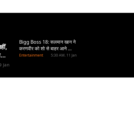
Bigg Boss 18: सलमान खान ने
ीं,
करणवीर को शो से बाहर आने का
ा
दिया मौका, कहा- घर में तो आपको
Entertainment
5:30 AM. 11 Jan
होना ही नहीं चाहिए
9 Jan