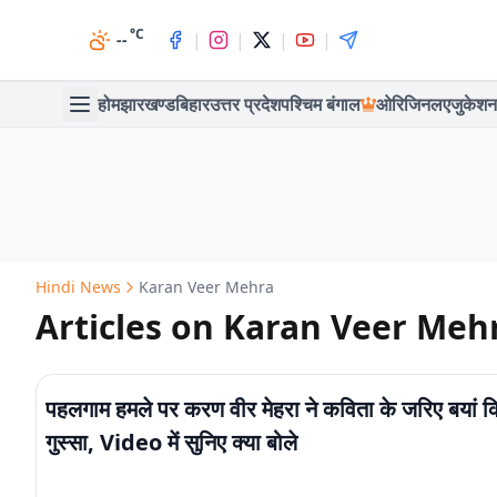
°C
|
|
|
|
--
होम
झारखण्ड
बिहार
उत्तर प्रदेश
पश्चिम बंगाल
ओरिजिनल
एजुकेशन
Hindi News
Karan Veer Mehra
Articles on Karan Veer Meh
पहलगाम हमले पर करण वीर मेहरा ने कविता के जरिए बयां क
गुस्सा, Video में सुनिए क्या बोले