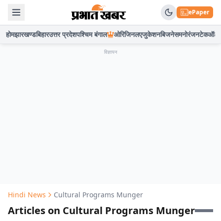
ePaper
होम
झारखण्ड
बिहार
उत्तर प्रदेश
पश्चिम बंगाल
ओरिजिनल
एजुकेशन
बिजनेस
मनोरंजन
टेक
ऑटो
विज्ञापन
Hindi News
Cultural Programs Munger
Articles on Cultural Programs Munger