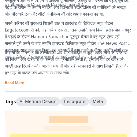
ग्रेजुएशन और साल 2024 में अपेक्स यूनिवर्सिटी, जयपुर से मास्टर्स की पढ़ाई पूरी की.
यह भी समझ आए कि वह उनके लिए कितनी काम की है.
पढ़ाई के दौरान ही उन्होंने मीडिया और डिजिटल स्टोरीटेलिंग की बारीकियों को समझा
और धीरे-धीरे टेक और ऑटो जर्नलिज्म की ओर अपना फोकस बढ़ाया.
अपने करियर की शुरुआत शिवानी शाह ने झारखंड के डिजिटल न्यूज पोर्टल
Lagatar.com
से की, जहां करीब एक साल तक उन्होंने काम किया. इसके बाद जयपुर
में पढ़ाई के दौरान Hamara Samachar यूट्यूब चैनल में वह न्यूज एंकर रहीं.
मास्टर्स पूरी करने के बाद उन्होंने झारखंड डिजिटल न्यूज पोर्टल The News Post में
करीब एक साल तक काम किया. इन संस्थानों में काम करने के दौरान उन्होंने लोगों तक
शिवानी का मानना है कि टेक्नोलॉजी और ऑटोमोबाइल से जुड़ी खबरें लोगों की रोजमर्रा
सही, भरोसेमंद और आसान भाषा में जानकारी पहुंचाने का अनुभव हासिल किया.
की जिंदगी और खरीदारी के फैसलों को प्रभावित करती हैं. इसलिए वह हर खबर को
अच्छी तरह रिसर्च करके, आसान भाषा में और सही जानकारी के साथ लिखती हैं, ताकि
हर उम्र के पाठक उसे आसानी से समझ सकें.
Read More
Tags
AI Mehndi Design
Instagram
Meta