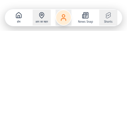
होम
आप का शहर
News Snap
Shorts
Follow us on
X
Download Mobile App
State
›
Jharkhand
›
Hindi News
Gumla News