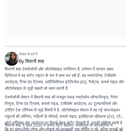
लेखक के बारे में
By
शिवानी शाह
शिवानी शाह टेक्नोलॉजी और ऑटोमोबाइल जर्नलिस्ट हैं. वर्तमान में प्रभात खबर
डिजिटल में वह कंटेंट राइटर के रूप में काम कर रही हैं. वह स्मार्टफोन्स, टेलीकॉम
अपडेट्स, टिप्स एंड ट्रिक्स, आर्टिफिशियल इंटेलिजेंस (AI), गैजेट्स, बायर्स गाइड और
ऑटोमोबाइल से जुड़ी खबरों को कवर करती हैं.
टेक्नोलॉजी सेक्टर में शिवानी शाह की मजबूत पकड़ स्मार्टफोन लॉन्च/रिव्यूज, गैजेट
रिव्यूज, टिप्स एंड ट्रिक्स, बायर्स गाइड, टेलीकॉम अपडेट्स, AI टूल्स/फीचर्स और
ट्रेंडिंग टेक टॉपिक्स से जुड़े विषयों में है. ऑटोमोबाइल सेक्टर में वह नई कार/बाइक/
स्कूटर्स की लॉन्चिंग, गाड़ियों के फीचर्स, बायर्स गाइड, इलेक्ट्रिक व्हीकल्स (EV), ट्रेंडिंग
ऑटो टॉपिक्स और अपडेट्स पर रिसर्च-बेस्ड कंटेंट लिखती हैं. उनकी कोशिश रहती है
शिवानी शाह ने साल 2020 में करीम सिटी कॉलेज, जमशेदपुर से पत्रकारिता में
कि हर खबर सिर्फ लॉन्च और फीचर्स की जानकारी तक सीमित न रहे, बल्कि पाठकों को