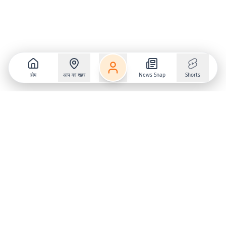
होम
आप का शहर
News Snap
Shorts
Follow us on
X
Download Mobile App