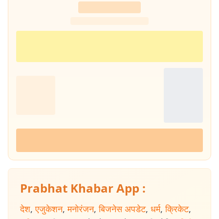
अनुभव है.
प्रभात खबर से जुड़ने के बाद कई बड़े चुनाव कवर करने का अनुभव मिला. 2014,
2019 और 2024 के लोकसभा चुनाव के साथ-साथ झारखंड विधानसभा चुनावों
(2014, 2019 और 2024) की भी ग्राउंड रिपोर्टिंग की है. चुनावी माहौल, जनता के मुद्दे
और राजनीतिक हलचल को करीब से समझना रिपोर्टिंग की खास पहचान रही है. 📩
संपर्क :
amitabh.kumar@prabhatkhabar.in
Prabhat Khabar App :
देश
,
एजुकेशन
,
मनोरंजन
,
बिजनेस अपडेट
,
धर्म
,
क्रिकेट
,