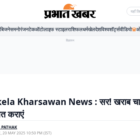
Searc
बिजनेस
मनोरंजन
टेक
ऑटो
लाइफ स्टाइल
राशिफल
धर्म
खेल
देश
विश्व
शॉर्ट्स
वीडियो
ओ
विज्ञापन
ela Kharsawan News : सर! खराब चाप
मत कराएं
 PATHAK
, 20 MAY 2025 10:50 PM (IST)