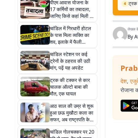
पीएम आवास योजना के
ट्रक
4
17 कर्मियों का तबादला,
जानिए किसे कहां मिली नई
जिम्मेदारी
चांडिल में गिरधारी होटल
लेखक के 
के पास मिला व्यक्ति का
By
A
शव, इलाके में फैली
सनसनी
चांडिल स्टेशन पर कई
ट्रेनों के ठहराव की उठी
Prab
मांग, पढ़ें यह अपडेट
ट्रक की टक्कर से कार
देश
,
एजु
चालक ऑल्टो बाबा की
रोजाना की
मौत, एक घायल
आठ साल की उम्र से शुरू
हुआ छऊ मुखौटा कला का
सफर, अब राष्ट्रपति के
हाथों मिलेगा सम्मान
चांडिल गोलचक्कर पर 20