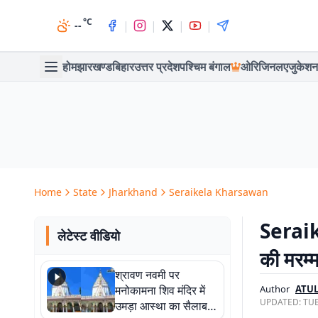
°C
|
|
|
|
--
होम
झारखण्ड
बिहार
उत्तर प्रदेश
पश्चिम बंगाल
ओरिजिनल
एजुकेशन
Home
State
Jharkhand
Seraikela Kharsawan
Seraik
लेटेस्ट वीडियो
की मरम्
श्रावण नवमी पर
मनोकामना शिव मंदिर में
Author
ATUL
UPDATED:
TUE
उमड़ा आस्था का सैलाब,