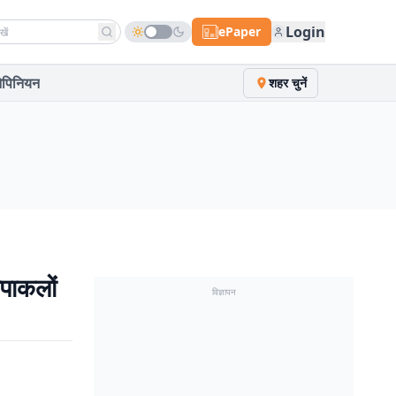
h news
Login
ePaper
पिनियन
शहर चुनें
ाकलों
विज्ञापन