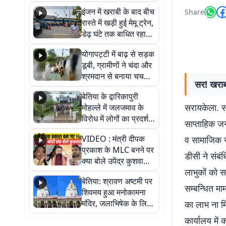
हर-हर महादेव के जयघोष
इंजन में खराबी के बाद बीच
Share
से गूंजा परिसर
रास्ते में खड़ी हुई मेमू ट्रेन,
डेढ़ घंटे तक बाधित रहा
आवागमन
योगापट्टी में बाढ़ से सड़क
डूबी, ग्रामीणों ने चंदा और
श्रमदान से बनाया चचरी
सर! खराब
पुल
बेतिया के द्वारिकापुरी
सरायकेला. सम
मोहल्ले में जलजमाव के
विरोध में लोगों का प्रदर्शन,
साप्ताहिक जन
स्थायी समाधान की मांग
VIDEO : मंत्री दीपक
व सामाजिक स
प्रकाश के MLC बनने पर
डीसी ने संबं
क्या बोले उपेंद्र कुशवाहा,
लाभुकों को स
सुनिए
बेतिया: श्रावण अष्टमी पर
सम्बन्धित मा
शिवमय हुआ मनोकामना
मंदिर, जलाभिषेक के लिए
का लाभ ना मि
लगी लंबी कतारें
कार्यालय में 