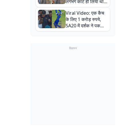
लगभग काट ही लिया था,
न्यूजीलैंड सीरीज से पहले
Viral Video: एक कैच
बाल-बाल बचे
के लिए 1 करोड़ रुपये,
SA20 में दर्शक ने पकड़ा
एक हाथ से गजब का कैच
विज्ञापन