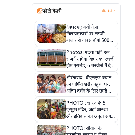
फोटो गैलरी
और देखें
देवघर श्रावणी मेला:
मिलावटखोरों पर सख्ती,
बाजार से वापस होगी 500
किलो संदिग्ध खाद्य सामग्री,
Photos: पटना नहीं, अब
देखें तस्वीरें
राजगीर होगा बिहार का रणजी
होम ग्राउंड, 6 तस्वीरों में देखें
नए स्टेडियम की पूरी कहानी
औरंगाबाद : बीएसएफ जवान
का पार्थिव शरीर पहुंचा घर,
अंतिम दर्शन के लिए उमड़े
लोग
PHOTO : सारण के 5
प्रमुख मंदिर, जहां आस्था
और इतिहास का अनूठा संगम,
तस्वीरों में जानिए
PHOTO: सीवान के
बड़हरिया बाजार में भीषण