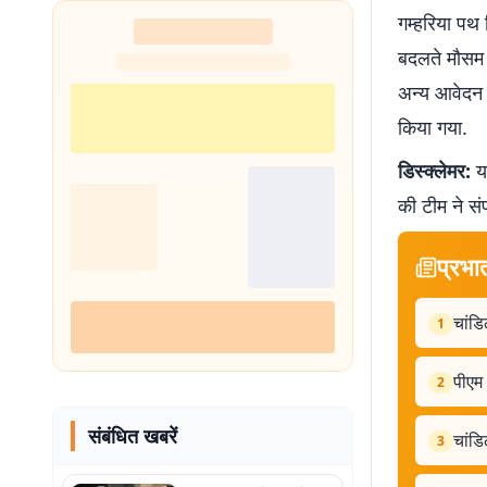
गम्हरिया पथ 
बदलते मौसम क
अन्य आवेदन 
किया गया.
डिस्क्लेमर:
यह
की टीम ने सं
प्रभा
चांडि
1
पीएम 
2
संबंधित खबरें
चांडि
3