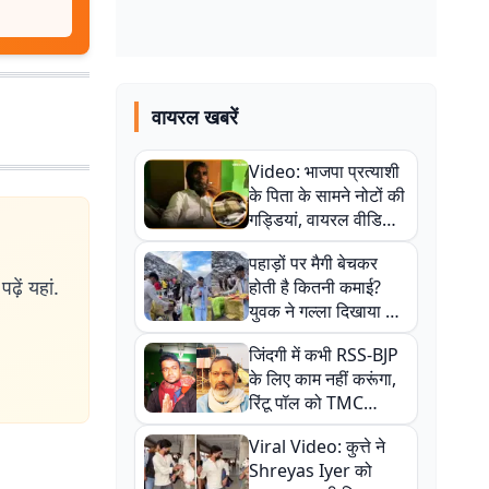
वायरल खबरें
Video: भाजपा प्रत्याशी
के पिता के सामने नोटों की
गड्डियां, वायरल वीडियो
से राजनीति में उबाल,
पहाड़ों पर मैगी बेचकर
अजित महतो बोले- TMC
ढ़ें यहां.
होती है कितनी कमाई?
की गंदी चाल
युवक ने गल्ला दिखाया तो
नौकरी वालों के खड़े हो गए
जिंदगी में कभी RSS-BJP
कान
के लिए काम नहीं करूंगा,
रिंटू पॉल को TMC
ऑफिस में ले जाकर पीटा,
Viral Video: कुत्ते ने
Video वायरल
Shreyas Iyer को