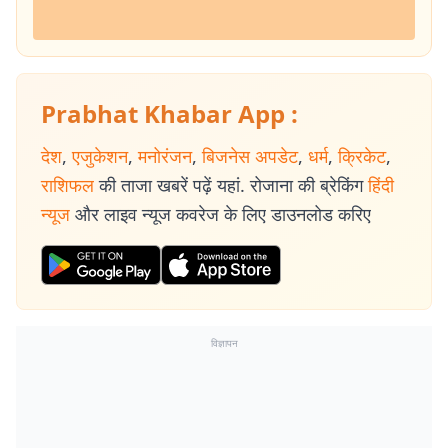
Prabhat Khabar App :
देश
,
एजुकेशन
,
मनोरंजन
,
बिजनेस अपडेट
,
धर्म
,
क्रिकेट
,
राशिफल
की ताजा खबरें पढ़ें यहां. रोजाना की ब्रेकिंग
हिंदी
न्यूज
और लाइव न्यूज कवरेज के लिए डाउनलोड करिए
विज्ञापन