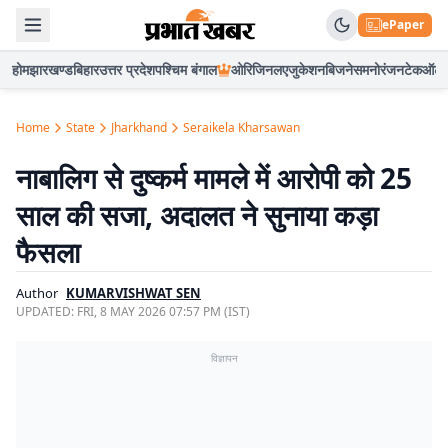
ePaper
होम
झारखण्ड
बिहार
उत्तर प्रदेश
पश्चिम बंगाल
ओरिजिनल
एजुकेशन
बिजनेस
मनोरंजन
टेक
ऑटो
Home
State
Jharkhand
Seraikela Kharsawan
नाबालिग से दुष्कर्म मामले में आरोपी को 25
साल की सजा, अदालत ने सुनाया कड़ा
फैसला
Author
KUMARVISHWAT SEN
UPDATED:
FRI, 8 MAY 2026 07:57 PM (IST)
विज्ञापन