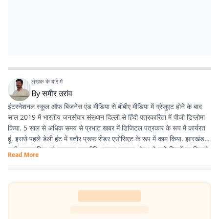
लेखक के बारे में
By
समीर उरांव
इंटरनेशनल स्कूल ऑफ बिजनेस एंड मीडिया से बीबीए मीडिया में ग्रेजुएट होने के बाद
साल 2019 में भारतीय जनसंचार संस्थान दिल्ली से हिंदी पत्रकारिता में पीजी डिप्लोमा
किया. 5 साल से अधिक समय से प्रभात खबर में डिजिटल पत्रकार के रूप में कार्यरत
हूं. इससे पहले डेली हंट में बतौर प्रूफ रीडर एसोसिएट के रूप में काम किया. झारखंड के
सभी समसामयिक मुद्दे खासकर राजनीति, लाइफ स्टाइल, हेल्थ से जुड़े विषयों पर लिखने
Read More
और पढ़ने में गहरी रुचि है. तीन साल से अधिक समय से झारखंड डेस्क पर काम कर रहा
हूं. फिर लंबे समय तक लाइफ स्टाइल के क्षेत्र में भी काम किया हूं. इसके अलावा स्पोर्ट्स
में भी गहरी रुचि है.