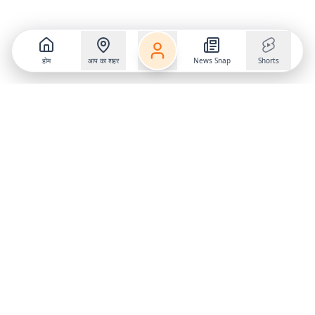
होम
आप का शहर
News Snap
Shorts
Follow us on
X
Download Mobile App
State
›
Jharkhand
›
Hindi News
Gumla News