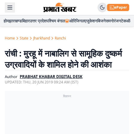
ePaper
होम
झारखण्ड
बिहार
उत्तर प्रदेश
पश्चिम बंगाल
ओरिजिनल
एजुकेशन
बिजनेस
मनोरंजन
टेक
ऑटो
Home
State
Jharkhand
Ranchi
रांची : मुरहू में नाबालिग से सामूहिक दुष्कर्म
उग्रवादियों के शामिल होने की आशंका
Author
PRABHAT KHABAR DIGITAL DESK
UPDATED:
THU, 20 JUN 2019 09:24 AM (IST)
विज्ञापन