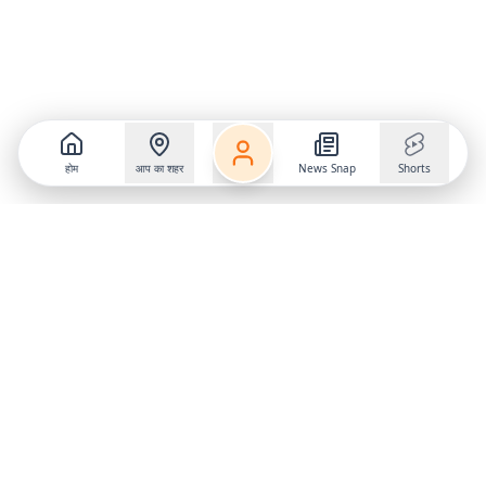
होम
आप का शहर
News Snap
Shorts
Follow us on
X
Download Mobile App