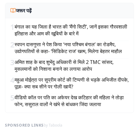
जरूर पढ़ें
1
बंगाल का यह जिला है भारत की ‘मैंगो सिटी’, जानें इसका गौरवशाली
इतिहास और आम की खूबियों के बारे में
2
स्वपन दासगुप्ता ने पेश किया ‘नया पश्चिम बंगाल’ का रोडमैप,
उद्योगपतियों से कहा- ‘सिंडिकेट राज’ खत्म, मिलेगा बेहतर माहौल
3
अमित शाह के बाद शुभेंदु अधिकारी से मिले 2 TMC सांसद,
मुसलमानों को निशाना बनाने का लगाया आरोप
4
महुआ मोईत्रा पर सुप्रीम कोर्ट की टिप्पणी से भड़के अभिजीत दीपके,
पूछा- क्या सब सीने पर गोली खायें?
5
वीडियो कॉल पर पति का अफेयर देख कटिहार की महिला ने तोड़ा
फोन, ससुराल वालों ने खंभे से बांधकर जिंदा जलाया
SPONSORED LINKS
by Taboola