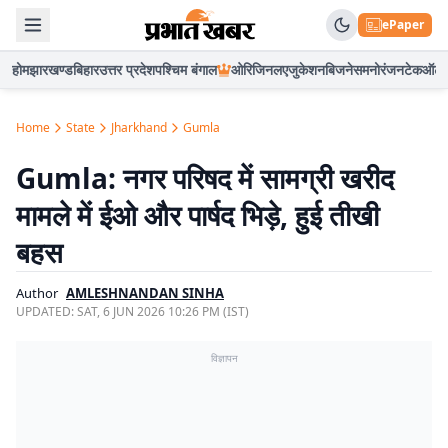
ePaper
होम
झारखण्ड
बिहार
उत्तर प्रदेश
पश्चिम बंगाल
ओरिजिनल
एजुकेशन
बिजनेस
मनोरंजन
टेक
ऑटो
Home
State
Jharkhand
Gumla
Gumla: नगर परिषद में सामग्री खरीद
मामले में ईओ और पार्षद भिड़े, हुई तीखी
बहस
Author
AMLESHNANDAN SINHA
UPDATED:
SAT, 6 JUN 2026 10:26 PM (IST)
विज्ञापन