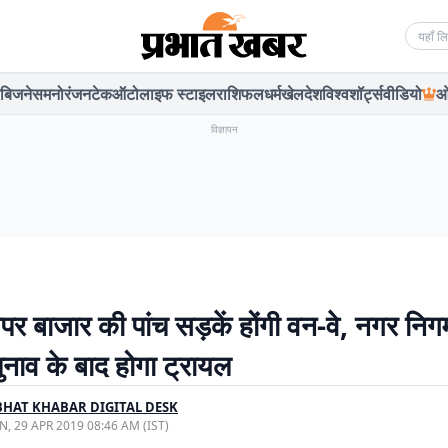
Searc
बिजनेस
मनोरंजन
टेक
ऑटो
लाइफ स्टाइल
राशिफल
धर्म
खेल
देश
विश्व
शॉर्ट्स
वीडियो
ओ
विज्ञापन
अपर बाजार की पांच सड़कें होंगी वन-वे, नगर नि
चुनाव के बाद होगा ट्रायल
HAT KHABAR DIGITAL DESK
, 29 APR 2019 08:46 AM (IST)