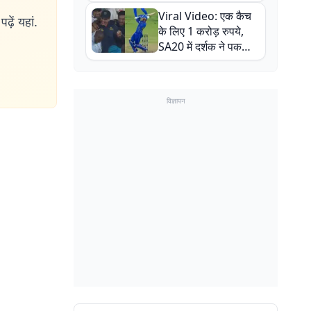
न्यूजीलैंड सीरीज से पहले
Viral Video: एक कैच
बाल-बाल बचे
ढ़ें यहां.
के लिए 1 करोड़ रुपये,
SA20 में दर्शक ने पकड़ा
एक हाथ से गजब का कैच
विज्ञापन