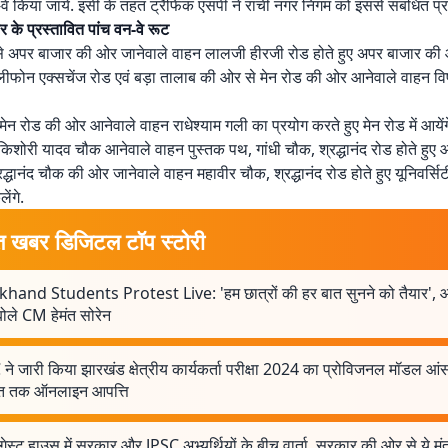
वे किया जाये. इसी के तहत ट्रैफिक एसपी ने रांची नगर निगम को इससे संबंधित प्र
ार के प्रस्तावित पांच वन-वे रूट
से अपर बाजार की ओर जानेवाले वाहन लालजी हीरजी रोड होते हुए अपर बाजार की ओ
ीफोन एक्सचेंज रोड एवं बड़ा तालाब की ओर से मेन रोड की ओर आनेवाले वाहन विष्
मेन रोड की ओर आनेवाले वाहन राधेश्याम गली का प्रयोग करते हुए मेन रोड में आयेंग
िशोरी यादव चौक आनेवाले वाहन पुस्तक पथ, गांधी चौक, श्रद्धानंद रोड होते हुए आय
रद्धानंद चौक की ओर जानेवाले वाहन महावीर चौक, श्रद्धानंद रोड होते हुए यूनिवर्सि
ेंगे.
त खबर डिजिटल टॉप स्टोरी
khand Students Protest Live: 'हम छात्रों की हर बात सुनने को तैयार', 
ोले CM हेमंत सोरेन
ने जारी किया झारखंड क्षेत्रीय कार्यकर्ता परीक्षा 2024 का प्रोविजनल मॉडल आं
त तक ऑनलाइन आपत्ति
 गेस्ट हाउस में सरकार और JPSC अभ्यर्थियों के बीच वार्ता, सरकार की ओर से ये मंत्र