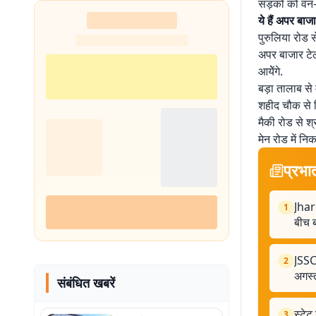
सड़कों को वन-
ये हैं अपर बाज
पुरुलिया रोड 
अपर बाजार टेल
आयेेंगे.
बड़ा तालाब से 
शहीद चौक से क
मैकी रोड से श्
मेन रोड में निकल
प्रभा
Jhar
1
बीच ब
JSSC 
2
अगस्
संबंधित खबरें
स्टेट
3