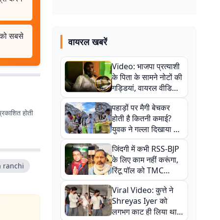
 को सबसे
वायरल खबरें
Video: भाजपा प्रत्याशी
के पिता के सामने नोटों की
गड्डियां, वायरल वीडियो
से राजनीति में उबाल,
पहाड़ों पर मैगी बेचकर
अजित महतो बोले- TMC
प्रकाशित होती
होती है कितनी कमाई?
की गंदी चाल
युवक ने गल्ला दिखाया तो
नौकरी वालों के खड़े हो गए
जिंदगी में कभी RSS-BJP
कान
के लिए काम नहीं करूंगा,
 ranchi
रिंटू पॉल को TMC
ऑफिस में ले जाकर पीटा,
Viral Video: कुत्ते ने
Video वायरल
Shreyas Iyer को
लगभग काट ही लिया था,