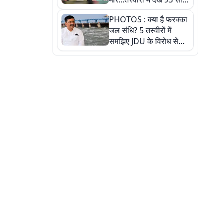
पुराने इस हाई स्कूल की
PHOTOS : क्या है फरक्का
हकीकत
जल संधि? 5 तस्वीरों में
समझिए JDU के विरोध से
लेकर बिहार पर असर तक
पूरी कहानी