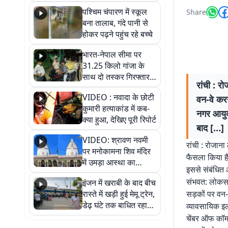
गिरफ्तार
पश्चिम चंपारण में स्कूल
Share
बना तालाब, गंदे पानी से
होकर पढ़ने पहुंच रहे बच्चे
भारत-नेपाल सीमा पर
31.25 किलो गांजा के
साथ दो तस्कर गिरफ्तार,
रांची : र
नेपाली नंबर की बाइक
VIDEO : नवादा के छोटी
वन-वे करन
जब्त
कुमारी हत्याकांड में कब-
नगर आयुक
क्या हुआ, देखिए पूरी रिपोर्ट
बाद […]
VIDEO: श्रावण नवमी
रांची : रोजान
पर मनोकामना शिव मंदिर
फैसला किया है.
में उमड़ा आस्था का
इससे संबंधित 
सैलाब, हर-हर महादेव के
संभवत: लोकसभा
इंजन में खराबी के बाद बीच
जयघोष से गूंजा परिसर
रास्ते में खड़ी हुई मेमू ट्रेन,
सड़कों पर वन-
डेढ़ घंटे तक बाधित रहा
व्यावसायिक इला
आवागमन
चेंबर ऑफ कॉमर