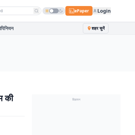
h news
Login
ePaper
पिनियन
शहर चुनें
गम की
विज्ञापन