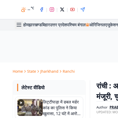
°C
|
|
|
|
--
होम
झारखण्ड
बिहार
उत्तर प्रदेश
पश्चिम बंगाल
ओरिजिनल
एजुकेशन
Home
State
Jharkhand
Ranchi
रांची : 
लेटेस्ट वीडियो
मंजूरी, 
लिट्टीपाड़ा में डबल मर्डर
कांड का पुलिस ने किया
Author
PRAB
UPDATED:
MON
खुलासा, 12 घंटे में आरोपी