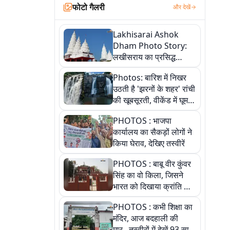
फोटो गैलरी
और देखें
Lakhisarai Ashok
Dham Photo Story:
लखीसराय का प्रसिद्ध
अशोक धाम—आस्था,
Photos: बारिश में निखर
श्रृंगार, अनुष्ठान और
उठती है 'झरनों के शहर' रांची
अलौकिक संध्या आरती के
की खूबसूरती, वीकेंड में घूम
विहंगम दृश्य
आएं ये 5 वादियां
PHOTOS : भाजपा
कार्यालय का सैकड़ों लोगों ने
किया घेराव, देखिए तस्वीरें
PHOTOS : बाबू वीर कुंवर
सिंह का वो किला, जिसने
भारत को दिखाया क्रांति का
रास्ता: तस्वीरों में देखिए
PHOTOS : कभी शिक्षा का
मंदिर, आज बदहाली की
मार...तस्वीरों में देखें 93 साल