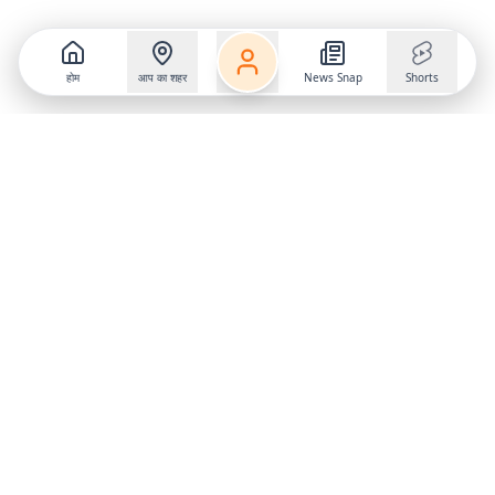
होम
आप का शहर
News Snap
Shorts
Follow us on
X
Download Mobile App
State
›
Jharkhand
›
Hindi News
Gumla News
Bihar News
Dumka News