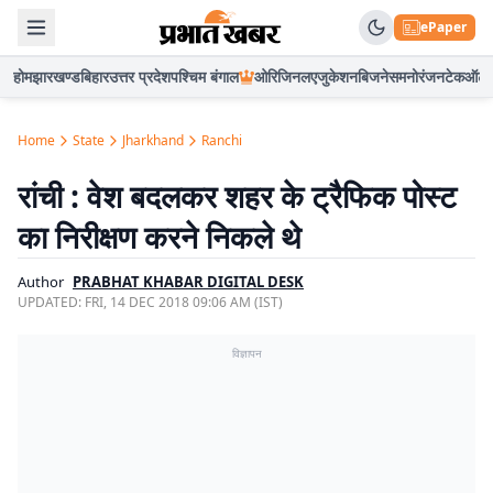
ePaper
होम
झारखण्ड
बिहार
उत्तर प्रदेश
पश्चिम बंगाल
ओरिजिनल
एजुकेशन
बिजनेस
मनोरंजन
टेक
ऑटो
Home
State
Jharkhand
Ranchi
रांची : वेश बदलकर शहर के ट्रैफिक पोस्ट
का निरीक्षण करने निकले थे
Author
PRABHAT KHABAR DIGITAL DESK
UPDATED:
FRI, 14 DEC 2018 09:06 AM (IST)
विज्ञापन