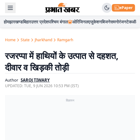
ePaper
होम
झारखण्ड
बिहार
उत्तर प्रदेश
पश्चिम बंगाल
ओरिजिनल
एजुकेशन
बिजनेस
मनोरंजन
टेक
ऑटो
Home
State
Jharkhand
Ramgarh
रजरप्पा में हाथियों के उत्पात से दहशत,
दीवार व खिड़की तोड़ी
Author
SAROJ TIWARY
UPDATED:
TUE, 9 JUN 2026 10:53 PM (IST)
विज्ञापन