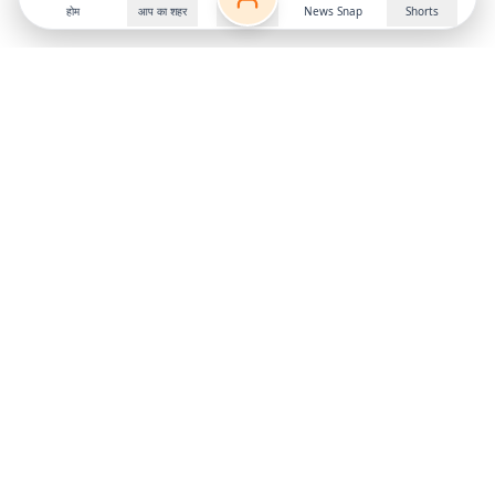
होम
आप का शहर
News Snap
Shorts
Follow us on
X
Download Mobile App
State
›
Jharkhand
›
Hindi News
Gumla News
Bihar News
Dumka News
Delhi News
Ranchi News
Odisha News
Bokaro News