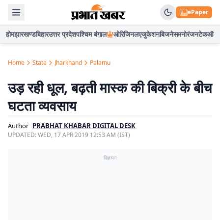
ePaper
होम
झारखण्ड
बिहार
उत्तर प्रदेश
पश्चिम बंगाल
ओरिजिनल
एजुकेशन
बिजनेस
मनोरंजन
टेक
ऑटो
Home
State
Jharkhand
Palamu
उड़ रही धूल, बढ़ती मास्क की बिक्री के बीच
घटता व्यवसाय
Author
PRABHAT KHABAR DIGITAL DESK
UPDATED:
WED, 17 APR 2019 12:53 AM (IST)
विज्ञापन