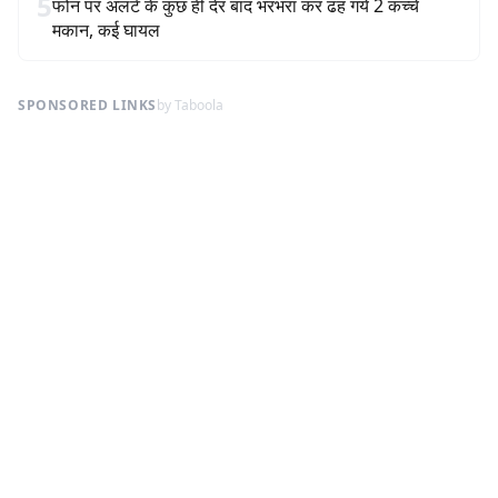
5
फोन पर अलर्ट के कुछ ही देर बाद भरभरा कर ढह गये 2 कच्चे
मकान, कई घायल
SPONSORED LINKS
by Taboola