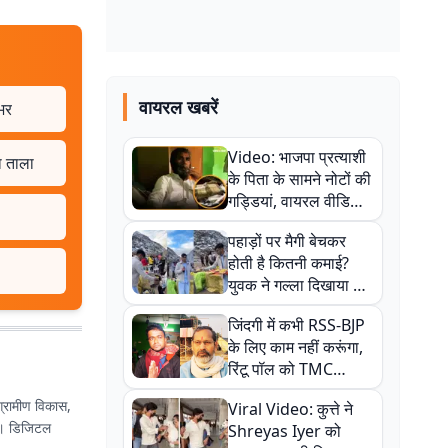
वायरल खबरें
ूभर
Video: भाजपा प्रत्याशी
ा ताला
के पिता के सामने नोटों की
गड्डियां, वायरल वीडियो
से राजनीति में उबाल,
पहाड़ों पर मैगी बेचकर
अजित महतो बोले- TMC
होती है कितनी कमाई?
की गंदी चाल
युवक ने गल्ला दिखाया तो
नौकरी वालों के खड़े हो गए
जिंदगी में कभी RSS-BJP
कान
के लिए काम नहीं करूंगा,
रिंटू पॉल को TMC
ऑफिस में ले जाकर पीटा,
। ग्रामीण विकास,
Viral Video: कुत्ते ने
Video वायरल
हूं। डिजिटल
Shreyas Iyer को