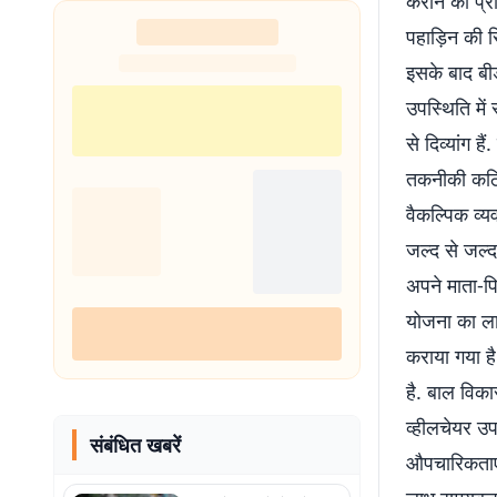
कराने की प्
पहाड़िन की स
इसके बाद बीड
उपस्थिति में
से दिव्यांग ह
तकनीकी कठिन
वैकल्पिक व्य
जल्द से जल्द
अपने माता-पि
योजना का ल
कराया गया है
है. बाल विका
व्हीलचेयर उप
संबंधित खबरें
औपचारिकताएं 