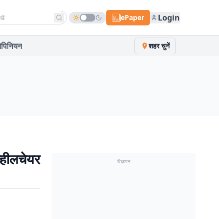
h news
Login
ePaper
पिनियन
शहर चुनें
व्हीलचेयर
विज्ञापन