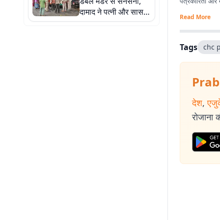
डबल मर्डर से सनसनी,
पत्रकारिता और मल्
दामाद ने पत्नी और सास
Read More
को उतारा मौत के घाट
Tags
chc 
Prab
देश
,
एजु
रोजाना की