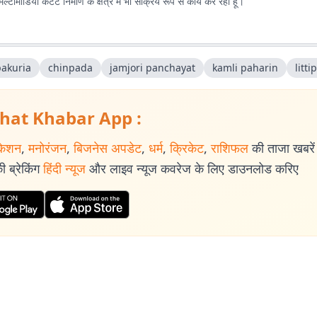
टीमीडिया कंटेंट निर्माण के क्षेत्र में भी सक्रिय रूप से कार्य कर रहा हूं।
pakuria
chinpada
jamjori panchayat
kamli paharin
litt
hat Khabar App :
केशन
,
मनोरंजन
,
बिजनेस अपडेट
,
धर्म
,
क्रिकेट
,
राशिफल
की ताजा खबरें प
 ब्रेकिंग
हिंदी न्यूज
और लाइव न्यूज कवरेज के लिए डाउनलोड करिए