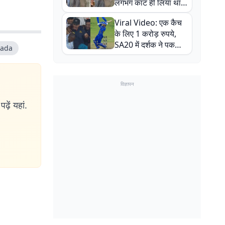
लगभग काट ही लिया था,
न्यूजीलैंड सीरीज से पहले
Viral Video: एक कैच
बाल-बाल बचे
के लिए 1 करोड़ रुपये,
SA20 में दर्शक ने पकड़ा
ipada
एक हाथ से गजब का कैच
विज्ञापन
ढ़ें यहां.