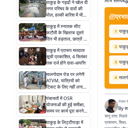
लाभ समयबद्ध
पाकुड़ के गड्ढों ने खोल दी
नगर परिषद के दावों की
पोल, हल्की बारिश में भी
प्रभा
चलना भी दूभर
पाकुड़ में स्नातक सीट
पाकुड
1
कटौती के खिलाफ दूसरे
दिन भी हड़ताल, छात्रों ने
कॉलेज में जड़ा ताला
पाकुड
2
पाकुड़ में प्रारूप मतदाता
सूची प्रकाशित, 4 सितंबर
पाकुड
तक दर्ज होंगे दावा-आपत्ति
3
मालगोदाम रोड पर लगेगी
मालग
4
ATVM, यात्रियों को
टिकट के लिए नहीं लगाना
होगा चक्कर
पंचायतों में OSR
लेखक के 
योजनाओं की हुई समीक्षा,
By
सा
समय पर कार्य पूरा करने
सानू दत्ता: पिछले
के दिए गए निर्देश
पाकुड़ के लिट्टीपाड़ा में
प्रशासन, शिक्षा,