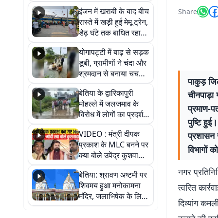
सैलाब, हर-हर महादेव के
इंजन में खराबी के बाद बीच
Share
जयघोष से गूंजा परिसर
रास्ते में खड़ी हुई मेमू ट्रेन,
डेढ़ घंटे तक बाधित रहा
आवागमन
योगापट्टी में बाढ़ से सड़क
डूबी, ग्रामीणों ने चंदा और
श्रमदान से बनाया चचरी
पाकुड़ जि
पुल
बेतिया के द्वारिकापुरी
चीनपाड़ा 
मोहल्ले में जलजमाव के
प्रमाण-पत
विरोध में लोगों का प्रदर्शन,
पुष्टि हु
स्थायी समाधान की मांग
VIDEO : मंत्री दीपक
प्रशासन 
प्रकाश के MLC बनने पर
विभागों क
क्या बोले उपेंद्र कुशवाहा,
सुनिए
नगर प्रतिनि
बेतिया: श्रावण अष्टमी पर
शिवमय हुआ मनोकामना
त्वरित कार्र
मंदिर, जलाभिषेक के लिए
दिव्यांग कमल
लगी लंबी कतारें