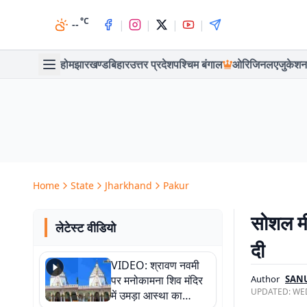
°C
|
|
|
|
--
होम
झारखण्ड
बिहार
उत्तर प्रदेश
पश्चिम बंगाल
ओरिजिनल
एजुकेशन
Home
State
Jharkhand
Pakur
सोशल मीड
लेटेस्ट वीडियो
दी
VIDEO: श्रावण नवमी
पर मनोकामना शिव मंदिर
Author
SAN
UPDATED:
WED
में उमड़ा आस्था का