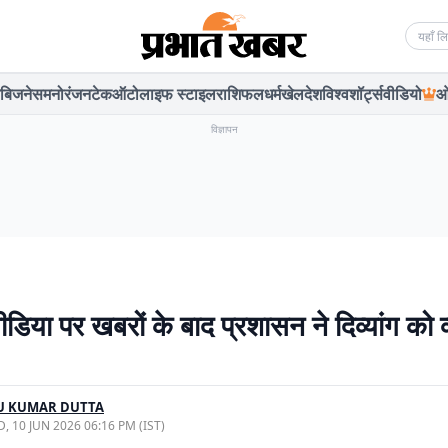
Searc
बिजनेस
मनोरंजन
टेक
ऑटो
लाइफ स्टाइल
राशिफल
धर्म
खेल
देश
विश्व
शॉर्ट्स
वीडियो
ओ
विज्ञापन
िया पर खबरों के बाद प्रशासन ने दिव्यांग को 
U KUMAR DUTTA
, 10 JUN 2026 06:16 PM (IST)