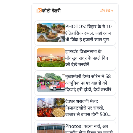
फोटो गैलरी
और देखें
PHOTOS: बिहार के ये 10
ऐतिहासिक स्थल, जहां आज
भी जिंदा है हजारों साल पुराना
इतिहास, एक बार जरूर घूमिए
झारखंड विधानसभा के
मॉनसून सत्र के पहले दिन
की देखें तस्वीरें
मुख्यमंत्री हेमंत सोरेन ने 58
आधुनिक फायर वाहनों को
दिखाई हरी झंडी, देखें तस्वीरें
देवघर श्रावणी मेला:
मिलावटखोरों पर सख्ती,
बाजार से वापस होगी 500
किलो संदिग्ध खाद्य सामग्री,
Photos: पटना नहीं, अब
देखें तस्वीरें
राजगीर होगा बिहार का रणजी