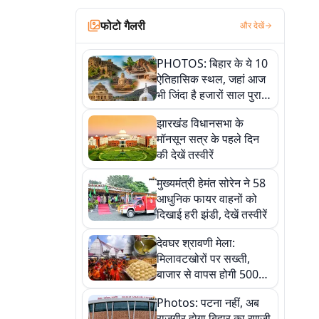
फोटो गैलरी
और देखें
PHOTOS: बिहार के ये 10
ऐतिहासिक स्थल, जहां आज
भी जिंदा है हजारों साल पुराना
इतिहास, एक बार जरूर घूमिए
झारखंड विधानसभा के
मॉनसून सत्र के पहले दिन
की देखें तस्वीरें
मुख्यमंत्री हेमंत सोरेन ने 58
आधुनिक फायर वाहनों को
दिखाई हरी झंडी, देखें तस्वीरें
देवघर श्रावणी मेला:
मिलावटखोरों पर सख्ती,
बाजार से वापस होगी 500
किलो संदिग्ध खाद्य सामग्री,
Photos: पटना नहीं, अब
देखें तस्वीरें
राजगीर होगा बिहार का रणजी