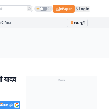
h news
Login
ePaper
पिनियन
शहर चुनें
शी यादव
विज्ञापन