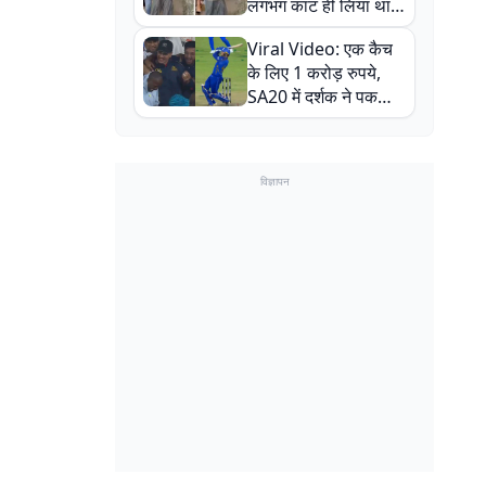
लगभग काट ही लिया था,
न्यूजीलैंड सीरीज से पहले
Viral Video: एक कैच
बाल-बाल बचे
के लिए 1 करोड़ रुपये,
SA20 में दर्शक ने पकड़ा
एक हाथ से गजब का कैच
विज्ञापन