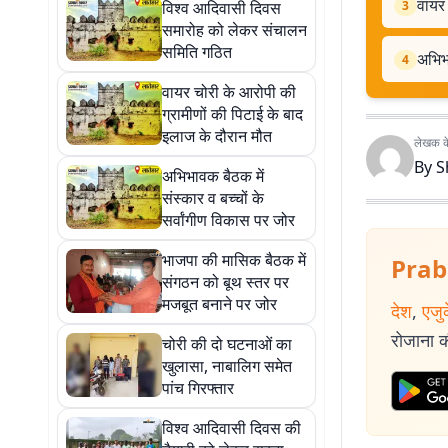
वायर 
विश्व आदिवासी दिवस
3
समारोह को लेकर संचालन
समिति गठित
अभिभा
4
वायर चोरी के आरोपी की
ग्रामीणों की पिटाई के बाद
इलाज के दौरान मौत
लेखक के 
By
S
अभिभावक बैठक में
संस्कार व बच्चों के
सर्वांगीण विकास पर जोर
भाजपा की मासिक बैठक में
Prab
संगठन को बूथ स्तर पर
मजबूत बनाने पर जोर
देश
,
एजु
रोजाना की
चोरी की दो घटनाओं का
खुलासा, नाबालिग समेत
पांच गिरफ्तार
विश्व आदिवासी दिवस की