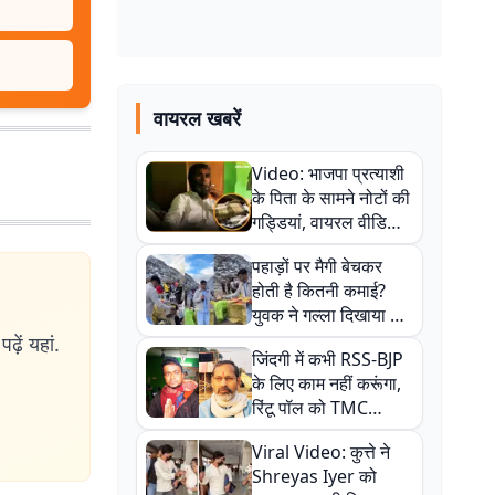
वायरल खबरें
Video: भाजपा प्रत्याशी
के पिता के सामने नोटों की
गड्डियां, वायरल वीडियो
से राजनीति में उबाल,
पहाड़ों पर मैगी बेचकर
अजित महतो बोले- TMC
होती है कितनी कमाई?
की गंदी चाल
युवक ने गल्ला दिखाया तो
नौकरी वालों के खड़े हो गए
ढ़ें यहां.
जिंदगी में कभी RSS-BJP
कान
के लिए काम नहीं करूंगा,
रिंटू पॉल को TMC
ऑफिस में ले जाकर पीटा,
Viral Video: कुत्ते ने
Video वायरल
Shreyas Iyer को