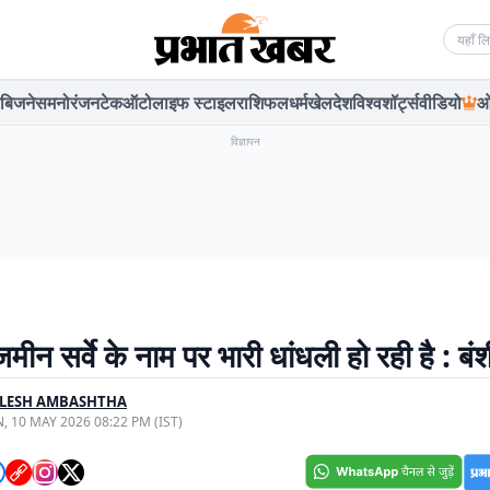
Searc
बिजनेस
मनोरंजन
टेक
ऑटो
लाइफ स्टाइल
राशिफल
धर्म
खेल
देश
विश्व
शॉर्ट्स
वीडियो
ओ
विज्ञापन
 जमीन सर्वे के नाम पर भारी धांधली हो रही है : बं
ILESH AMBASHTHA
, 10 MAY 2026 08:22 PM (IST)