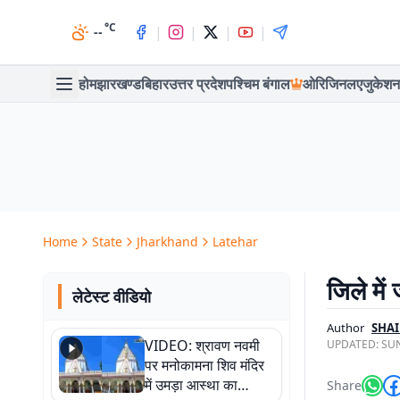
°C
|
|
|
|
--
होम
झारखण्ड
बिहार
उत्तर प्रदेश
पश्चिम बंगाल
ओरिजिनल
एजुकेशन
Home
State
Jharkhand
Latehar
जिले में
लेटेस्ट वीडियो
Author
SHA
VIDEO: श्रावण नवमी
UPDATED:
SUN
पर मनोकामना शिव मंदिर
में उमड़ा आस्था का
Share