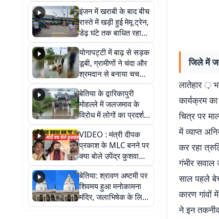
सैलाब, हर-हर महादेव के
इंजन में खराबी के बाद बीच
जयघोष से गूंजा परिसर
रास्ते में खड़ी हुई मेमू ट्रेन,
डेढ़ घंटे तक बाधित रहा
आवागमन
योगापट्टी में बाढ़ से सड़क
जिले में 
डूबी, ग्रामीणों ने चंदा और
श्रमदान से बनाया चचरी
लातेहार ़ भ
पुल
बेतिया के द्वारिकापुरी
कार्यक्रम का 
मोहल्ले में जलजमाव के
विरोध में लोगों का प्रदर्शन,
चित्र पर माल्
स्थायी समाधान की मांग
में व्याप्त 
VIDEO : मंत्री दीपक
प्रकाश के MLC बनने पर
कर रहा त्रुटि
क्या बोले उपेंद्र कुशवाहा,
गंभीर सवाल उ
सुनिए
बेतिया: श्रावण अष्टमी पर
साल पहले बेची
शिवमय हुआ मनोकामना
कारण गांवों 
मंदिर, जलाभिषेक के लिए
लगी लंबी कतारें
ने इन तकनीकी