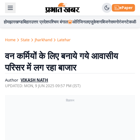
ePaper
होम
झारखण्ड
बिहार
उत्तर प्रदेश
पश्चिम बंगाल
ओरिजिनल
एजुकेशन
बिजनेस
मनोरंजन
टेक
ऑटो
Home
State
Jharkhand
Latehar
वन कर्मियों के लिए बनाये गये आवासीय
परिसर में लग रहा बाजार
Author
VIKASH NATH
UPDATED:
MON, 9 JUN 2025 09:57 PM (IST)
विज्ञापन