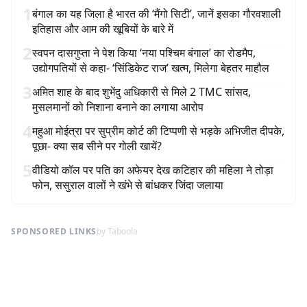
1
बंगाल का यह जिला है भारत की ‘मैंगो सिटी’, जानें इसका गौरवशाली
इतिहास और आम की खूबियों के बारे में
2
स्वपन दासगुप्ता ने पेश किया ‘नया पश्चिम बंगाल’ का रोडमैप,
उद्योगपतियों से कहा- ‘सिंडिकेट राज’ खत्म, मिलेगा बेहतर माहौल
3
अमित शाह के बाद शुभेंदु अधिकारी से मिले 2 TMC सांसद,
मुसलमानों को निशाना बनाने का लगाया आरोप
4
महुआ मोईत्रा पर सुप्रीम कोर्ट की टिप्पणी से भड़के अभिजीत दीपके,
पूछा- क्या सब सीने पर गोली खायें?
5
वीडियो कॉल पर पति का अफेयर देख कटिहार की महिला ने तोड़ा
फोन, ससुराल वालों ने खंभे से बांधकर जिंदा जलाया
SPONSORED LINKS
by Taboola