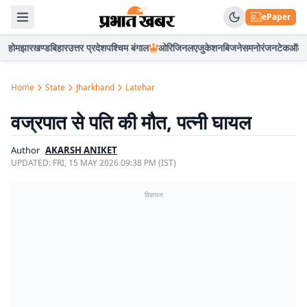
ePaper
होम
झारखण्ड
बिहार
उत्तर प्रदेश
पश्चिम बंगाल
ओरिजिनल
एजुकेशन
बिजनेस
मनोरंजन
टेक
ऑटो
Home
State
Jharkhand
Latehar
वज्रपात से पति की मौत, पत्नी घायल
Author
AKARSH ANIKET
UPDATED:
FRI, 15 MAY 2026 09:38 PM (IST)
विज्ञापन