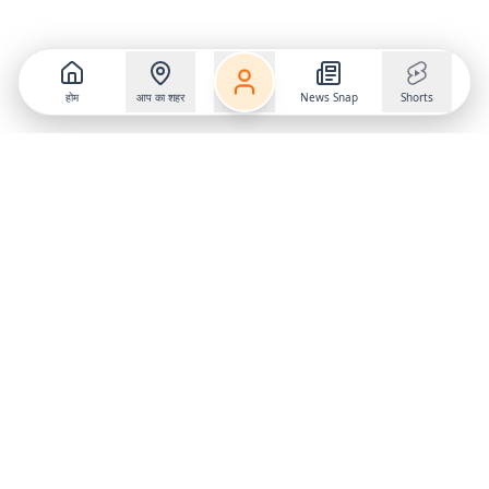
होम
आप का शहर
News Snap
Shorts
Follow us on
X
Download Mobile App
State
›
Jharkhand
›
Hindi News
Gumla News