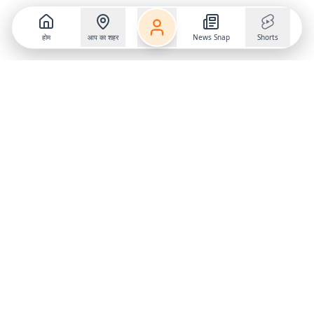
होम
आप का शहर
News Snap
Shorts
Follow us on
X
Download Mobile App
State
›
Jharkhand
›
Hindi News
Gumla News
Bihar News
Dumka News