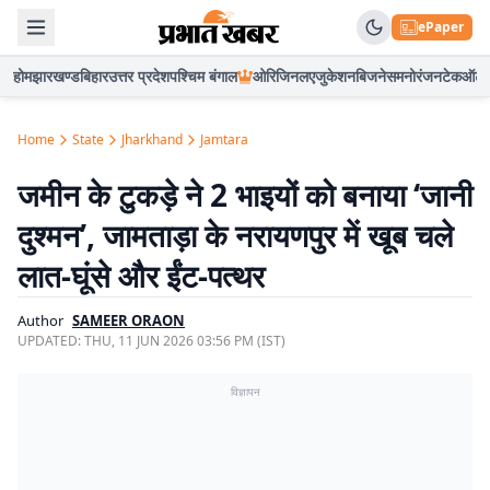
ePaper
होम
झारखण्ड
बिहार
उत्तर प्रदेश
पश्चिम बंगाल
ओरिजिनल
एजुकेशन
बिजनेस
मनोरंजन
टेक
ऑटो
Home
State
Jharkhand
Jamtara
जमीन के टुकड़े ने 2 भाइयों को बनाया ‘जानी
दुश्मन’, जामताड़ा के नरायणपुर में खूब चले
लात-घूंसे और ईंट-पत्थर
Author
SAMEER ORAON
UPDATED:
THU, 11 JUN 2026 03:56 PM (IST)
विज्ञापन