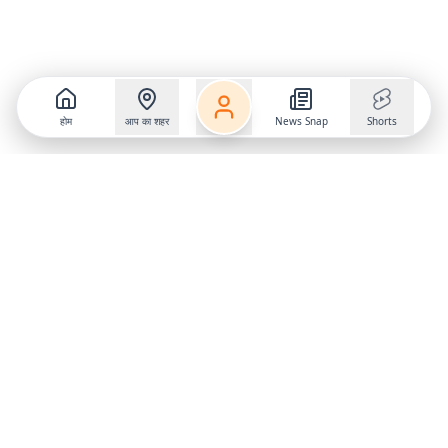
होम
आप का शहर
News Snap
Shorts
Follow us on
X
Download Mobile App
State
›
Jharkhand
›