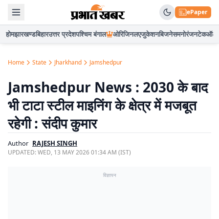
ePaper
होम
झारखण्ड
बिहार
उत्तर प्रदेश
पश्चिम बंगाल
ओरिजिनल
एजुकेशन
बिजनेस
मनोरंजन
टेक
ऑटो
Home
State
Jharkhand
Jamshedpur
Jamshedpur News : 2030 के बाद
भी टाटा स्टील माइनिंग के क्षेत्र में मजबूत
रहेगी : संदीप कुमार
Author
RAJESH SINGH
UPDATED:
WED, 13 MAY 2026 01:34 AM (IST)
विज्ञापन