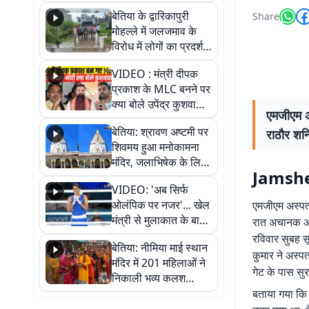
पुल
बेतिया के द्वारिकापुरी
Share
मोहल्ले में जलजमाव के
विरोध में लोगों का प्रदर्शन,
स्थायी समाधान की मांग
VIDEO : मंत्री दीपक
प्रकाश के MLC बनने पर
क्या बोले उपेंद्र कुशवाहा,
एमजीएम अस
सुनिए
बेतिया: श्रावण अष्टमी पर
राठौर शन
शिवमय हुआ मनोकामना
मंदिर, जलाभिषेक के लिए
Jamshe
लगी लंबी कतारें
VIDEO: 'अब सिर्फ
ओलंपिक पर नजर'... खेल
एमजीएम अस्पताल
मंत्री से मुलाकात के बाद
रात अचानक अपन
जैसमीन लंबोरिया का बड़ा
रविवार सुबह सू
बेतिया: नीमिया माई स्थान
बयान
कुमार ने अस्पत
मंदिर में 201 महिलाओं ने
गेट के पास सु
निकाली भव्य कलश
शोभायात्रा, शिवलिंग
बताया गया कि म
प्राण-प्रतिष्ठा महोत्सव