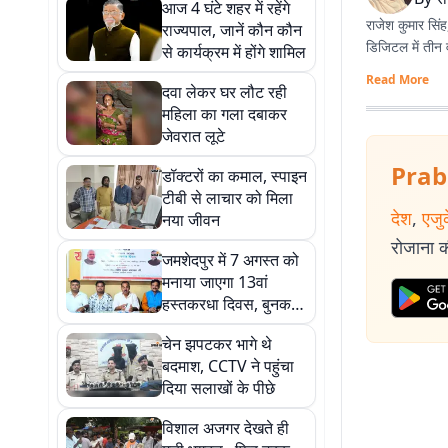
आज 4 घंटे शहर में रहेंगे
राजेश कुमार सिंह,
राज्यपाल, जानें कौन कौन
डिजिटल में तीन वर
से कार्यक्रम में होंगे शामिल
Read More
दवा लेकर घर लौट रही
महिला का गला दबाकर
जेवरात लूटे
Prab
डॉक्टरों का कमाल, स्पाइन
टीबी से लाचार को मिला
देश
,
एजु
नया जीवन
रोजाना की
जमशेदपुर में 7 अगस्त को
मनाया जाएगा 13वां
हस्तकरधा दिवस, बुनकरों
की समस्याओं पर होगी
चेन झपटकर भागे थे
राष्ट्रीय चर्चा
बदमाश, CCTV ने पहुंचा
दिया सलाखों के पीछे
विशाल अजगर देखते ही