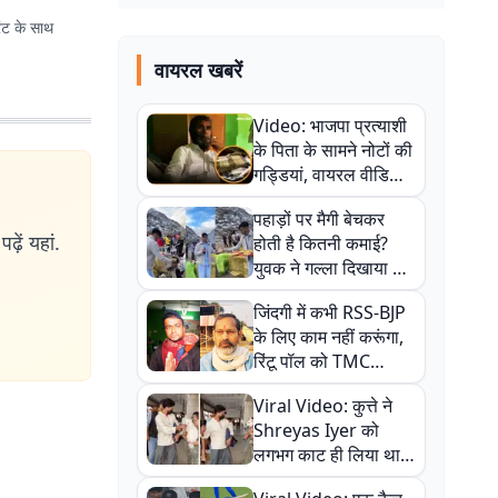
रिंट के साथ
वायरल खबरें
Video: भाजपा प्रत्याशी
के पिता के सामने नोटों की
गड्डियां, वायरल वीडियो
से राजनीति में उबाल,
पहाड़ों पर मैगी बेचकर
अजित महतो बोले- TMC
ढ़ें यहां.
होती है कितनी कमाई?
की गंदी चाल
युवक ने गल्ला दिखाया तो
नौकरी वालों के खड़े हो गए
जिंदगी में कभी RSS-BJP
कान
के लिए काम नहीं करूंगा,
रिंटू पॉल को TMC
ऑफिस में ले जाकर पीटा,
Viral Video: कुत्ते ने
Video वायरल
Shreyas Iyer को
लगभग काट ही लिया था,
न्यूजीलैंड सीरीज से पहले