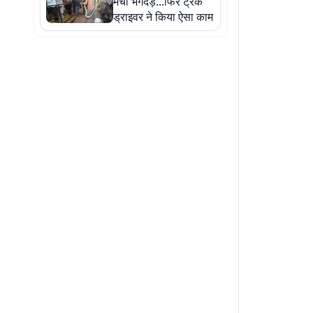
मची भगदड़...फिर ट्रक
ड्राइवर ने किया ऐसा काम