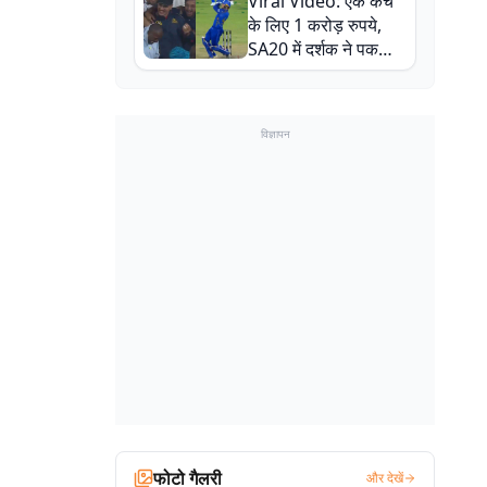
Viral Video: एक कैच
बाल-बाल बचे
के लिए 1 करोड़ रुपये,
SA20 में दर्शक ने पकड़ा
एक हाथ से गजब का कैच
विज्ञापन
फोटो गैलरी
और देखें