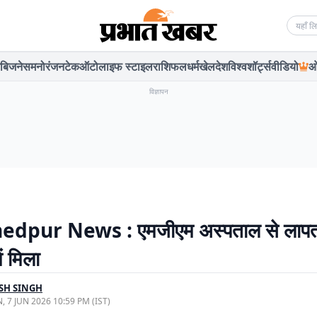
Searc
बिजनेस
मनोरंजन
टेक
ऑटो
लाइफ स्टाइल
राशिफल
धर्म
खेल
देश
विश्व
शॉर्ट्स
वीडियो
ओ
विज्ञापन
dpur News : एमजीएम अस्पताल से लापत
ें मिला
SH SINGH
, 7 JUN 2026 10:59 PM (IST)