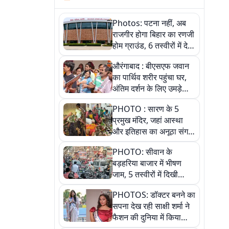
Photos: पटना नहीं, अब
राजगीर होगा बिहार का रणजी
होम ग्राउंड, 6 तस्वीरों में देखें
नए स्टेडियम की पूरी कहानी
औरंगाबाद : बीएसएफ जवान
का पार्थिव शरीर पहुंचा घर,
अंतिम दर्शन के लिए उमड़े
लोग
PHOTO : सारण के 5
प्रमुख मंदिर, जहां आस्था
और इतिहास का अनूठा संगम,
तस्वीरों में जानिए
PHOTO: सीवान के
बड़हरिया बाजार में भीषण
जाम, 5 तस्वीरों में दिखी
अव्यवस्था
PHOTOS: डॉक्टर बनने का
सपना देख रही साक्षी शर्मा ने
फैशन की दुनिया में किया
कमाल,जानिए बेगूसराय की