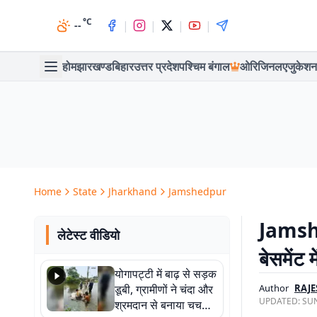
°C
|
|
|
|
--
होम
झारखण्ड
बिहार
उत्तर प्रदेश
पश्चिम बंगाल
ओरिजिनल
एजुकेशन
Home
State
Jharkhand
Jamshedpur
Jamshe
लेटेस्ट वीडियो
बेसमेंट म
योगापट्टी में बाढ़ से सड़क
डूबी, ग्रामीणों ने चंदा और
Author
RAJE
UPDATED:
SUN
श्रमदान से बनाया चचरी