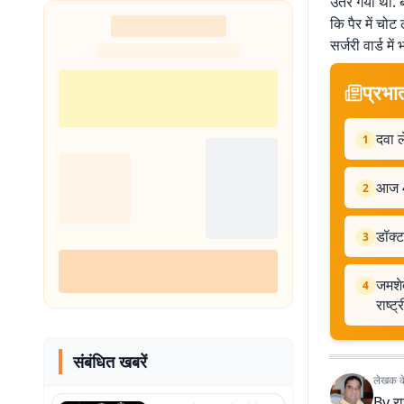
उतर गया था. बे
शुरू
कि पैर में चो
सर्जरी वार्ड में 
प्रभा
दवा 
1
आज 4 
2
डॉक्
3
जमशेद
4
राष्ट्
संबंधित खबरें
लेखक के 
By
र