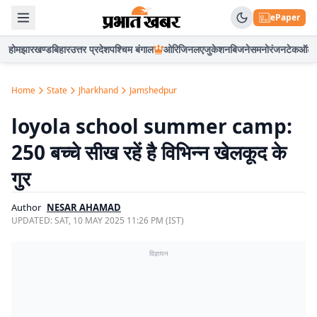
ePaper
होम
झारखण्ड
बिहार
उत्तर प्रदेश
पश्चिम बंगाल
ओरिजिनल
एजुकेशन
बिजनेस
मनोरंजन
टेक
ऑटो
Home
State
Jharkhand
Jamshedpur
loyola school summer camp:
250 बच्चे सीख रहें है विभिन्न खेलकूद के
गुर
Author
NESAR AHAMAD
UPDATED:
SAT, 10 MAY 2025 11:26 PM (IST)
विज्ञापन