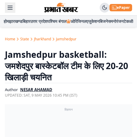
ePaper
होम
झारखण्ड
बिहार
उत्तर प्रदेश
पश्चिम बंगाल
ओरिजिनल
एजुकेशन
बिजनेस
मनोरंजन
टेक
ऑटो
Home
State
Jharkhand
Jamshedpur
Jamshedpur basketball:
जमशेदपुर बास्केटबॉल टीम के लिए 20-20
खिलाड़ी चयनित
Author
NESAR AHAMAD
UPDATED:
SAT, 9 MAY 2026 10:45 PM (IST)
विज्ञापन