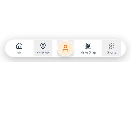
होम
आप का शहर
News Snap
Shorts
Follow us on
X
Download Mobile App