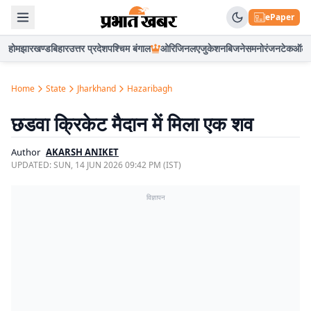
ePaper
होम
झारखण्ड
बिहार
उत्तर प्रदेश
पश्चिम बंगाल
ओरिजिनल
एजुकेशन
बिजनेस
मनोरंजन
टेक
ऑटो
Home
State
Jharkhand
Hazaribagh
छडवा क्रिकेट मैदान में मिला एक शव
Author
AKARSH ANIKET
UPDATED:
SUN, 14 JUN 2026 09:42 PM (IST)
विज्ञापन