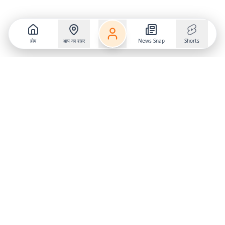
होम
आप का शहर
News Snap
Shorts
Follow us on
X
Download Mobile App
State
›
Jharkhand
›
Hindi News
Gumla News